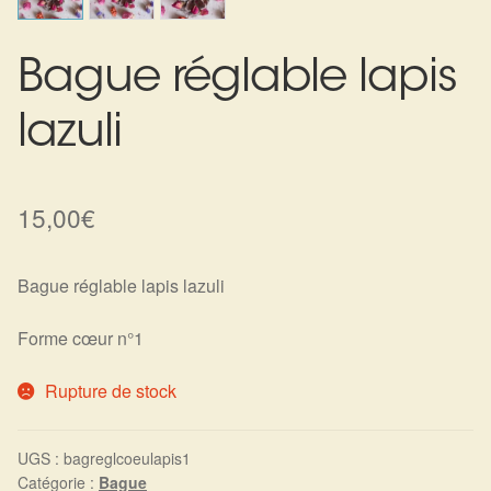
Harmonisation de l’être
Bague réglable lapis
Harmonisation des lieux
lazuli
Soin beauté
Sels de bain
15,00
€
Encens
Bague réglable lapis lazuli
Déco
Forme cœur n°1
Cadeaux de naissance
Rupture de stock
Ésotérisme : les pratiques spirituelles du monde invisible
UGS :
bagreglcoeulapis1
Catégorie :
Bague