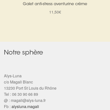
Galet anti-stress aventurine crème
11,50
€
Notre sphère
Alys-Luna
c/o Magali Blanc
13230 Port St Louis du Rhône
Tel : 06 30 90 66 89
@ :
magali@alys-luna.fr
Fb :
alysluna.magali