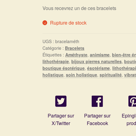
Vous recevrez un de ces bracelets
Rupture de stock
UGS :
bracelaméth
Catégorie :
Bracelets
Étiquettes :
Améthyste
,
animisme
,
bien-être é
lithothérapie
,
bijoux pierres naturelles
,
bouti
boutique ésotérique
,
ésotérisme
,
lithothérap
holistique
,
soin holistique
,
spiritualité
,
vibra
Partager sur
Partager sur
Epingl
X/Twitter
Facebook
prod