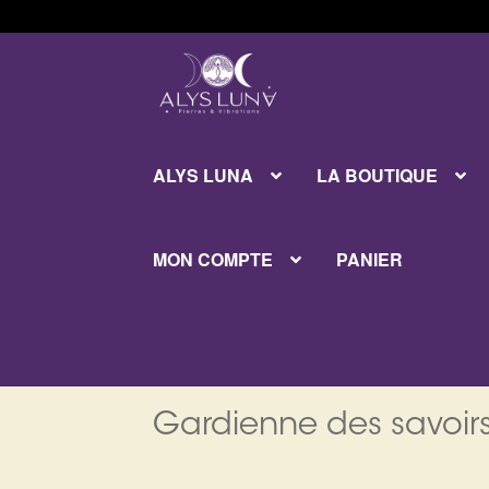
Aller
Aller
à
au
la
contenu
navigation
ALYS LUNA
LA BOUTIQUE
MON COMPTE
PANIER
Gardienne des savoirs