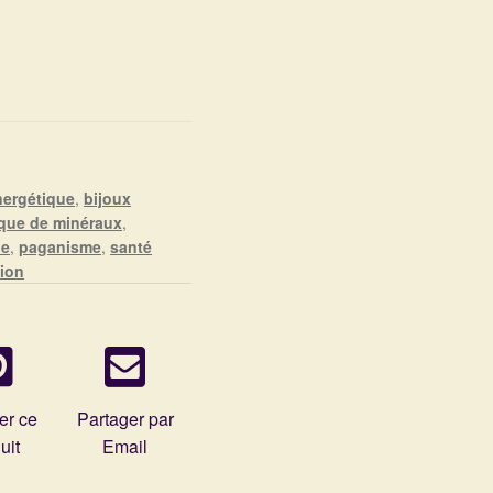
nergétique
,
bijoux
que de minéraux
,
ie
,
paganisme
,
santé
tion
er ce
Partager par
uit
Email