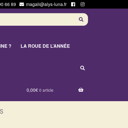
90 66 89
magali@alys-luna.fr
NNE ?
LA ROUE DE L’ANNÉE
0,00
€
0 article
s