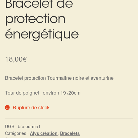
Bracelet de
Harmonisation de l’être
protection
Harmonisation des lieux
énergétique
Soin beauté
18,00
€
Sels de bain
Encens
Bracelet protection Tourmaline noire et aventurine
Déco
Tour de poignet : environ 19 /20cm
Rupture de stock
Cadeaux de naissance
Ésotérisme : les pratiques spirituelles du monde invisible
UGS :
bratourma1
Catégories :
Alys création
,
Bracelets