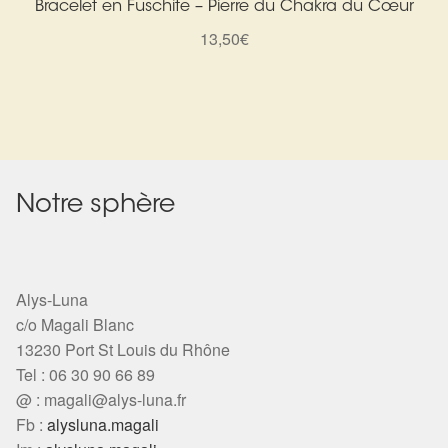
Bracelet en Fuschite – Pierre du Chakra du Cœur
13,50
€
Notre sphère
Alys-Luna
c/o Magali Blanc
13230 Port St Louis du Rhône
Tel : 06 30 90 66 89
@ :
magali@alys-luna.fr
Fb :
alysluna.magali