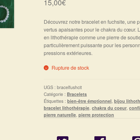
15,00
€
Découvrez notre bracelet en fuchsite, une p
vertus apaisantes pour le chakra du cœur. 
en lithothérapie comme une pierre de souti
particulièrement puissante pour les person
pressions extérieures.
Rupture de stock
UGS :
bracelfushcit
Catégorie :
Bracelets
Étiquettes :
bien-être émotionnel
,
bijou lithot
bracelet lithothérapie
,
chakra du coeur
,
conf
pierre naturelle
,
pierre protection