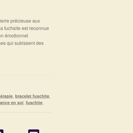
ierre précieuse aux
La fuchsite est reconnue
en émotionnel
nes qui subissent des
hérapie
,
bracelet fuschite
,
iance en soi
,
fuschite
,