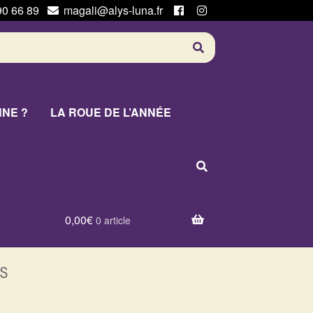
90 66 89
magali@alys-luna.fr
NNE ?
LA ROUE DE L’ANNÉE
0,00
€
0 article
s