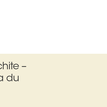
hite –
a du