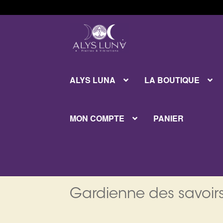
Aller
Aller
à
au
la
contenu
navigation
ALYS LUNA
LA BOUTIQUE
MON COMPTE
PANIER
Gardienne des savoirs