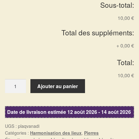
Arts Divinatoires : Percez les Mystères de l’Invisible
Sous-total:
10,00 €
Magie: Le Savoir des Sorcières
Total des suppléments:
Protection énergétique : Trouvez votre bouclier
intérieur
+
0,00 €
Les pierres en détail
Total:
10,00 €
Test — Quelle Gardienne ?
quantité
Ajouter au panier
de
La roue de l’année
Vanadinite
Mon compte
Date de livraison estimée 12 août 2026 - 14 août 2026
Validation de la commande
UGS :
plaqvanadi
Catégories :
Harmonisation des lieux
,
Pierres