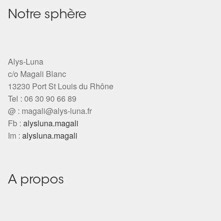
Notre sphère
Alys-Luna
c/o Magali Blanc
13230 Port St Louis du Rhône
Tel : 06 30 90 66 89
@ :
magali@alys-luna.fr
Fb :
alysluna.magali
Im :
alysluna.magali
A propos