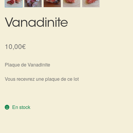
Harmonisation de l’être
Vanadinite
Harmonisation des lieux
Soin beauté
10,00
€
Sels de bain
Plaque de Vanadinite
Encens
Vous recevrez une plaque de ce lot
Déco
Cadeaux de naissance
En stock
Ésotérisme : les pratiques spirituelles du monde invisible