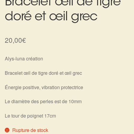
Bracelet œil de tigre
Harmonisation de l’être
doré et œil grec
Harmonisation des lieux
20,00
€
Soin beauté
Sels de bain
Alys-luna création
Bracelet œil de tigre doré et œil grec
Encens
Énergie positive, vibration protectrice
Déco
Le diamètre des perles est de 10mm
Cadeaux de naissance
Le tour de poignet 17cm
Ésotérisme : les pratiques spirituelles du monde invisible
Rupture de stock