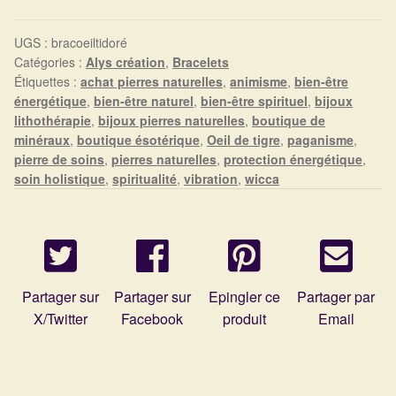
Arts Divinatoires : Percez les Mystères de l’Invisible
UGS :
bracoeiltidoré
Magie: Le Savoir des Sorcières
Catégories :
Alys création
,
Bracelets
Étiquettes :
achat pierres naturelles
,
animisme
,
bien-être
Protection énergétique : Trouvez votre bouclier
énergétique
,
bien-être naturel
,
bien-être spirituel
,
bijoux
lithothérapie
,
bijoux pierres naturelles
,
boutique de
intérieur
minéraux
,
boutique ésotérique
,
Oeil de tigre
,
paganisme
,
pierre de soins
,
pierres naturelles
,
protection énergétique
,
Les pierres en détail
soin holistique
,
spiritualité
,
vibration
,
wicca
Test — Quelle Gardienne ?
La roue de l’année
Partager sur
Partager sur
Epingler ce
Partager par
Mon compte
X/Twitter
Facebook
produit
Email
Validation de la commande