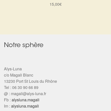
15,00
€
Notre sphère
Alys-Luna
c/o Magali Blanc
13230 Port St Louis du Rhône
Tel : 06 30 90 66 89
@ :
magali@alys-luna.fr
Fb :
alysluna.magali
Im :
alysluna.magali