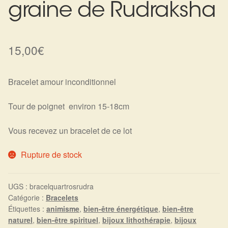
graine de Rudraksha
Harmonisation de l’être
Harmonisation des lieux
15,00
€
Soin beauté
Bracelet amour inconditionnel
Sels de bain
Tour de poignet environ 15-18cm
Encens
Vous recevez un bracelet de ce lot
Déco
Rupture de stock
Cadeaux de naissance
UGS :
bracelquartrosrudra
Catégorie :
Bracelets
Ésotérisme : les pratiques spirituelles du monde invisible
Étiquettes :
animisme
,
bien-être énergétique
,
bien-être
naturel
,
bien-être spirituel
,
bijoux lithothérapie
,
bijoux