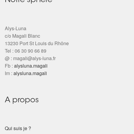
Notre sphère
Alys-Luna
c/o Magali Blanc
13230 Port St Louis du Rhône
Tel : 06 30 90 66 89
@ :
magali@alys-luna.fr
Fb :
alysluna.magali
Im :
alysluna.magali
A propos
Qui suis je ?