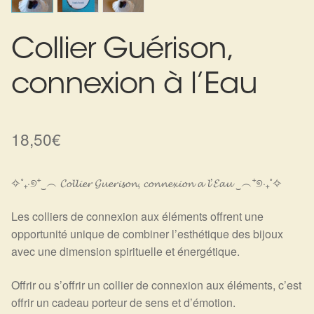
Harmonisation de l’être
Collier Guérison,
Harmonisation des lieux
connexion à l’Eau
Soin beauté
Sels de bain
18,50
€
Encens
✧˚₊‧୭⁺‿︵ 𝓒𝓸𝓵𝓵𝓲𝓮𝓻 𝓖𝓾𝓮𝓻𝓲𝓼𝓸𝓷, 𝓬𝓸𝓷𝓷𝓮𝔁𝓲𝓸𝓷 𝓪 𝓵’𝓔𝓪𝓾 ‿︵⁺୭‧₊˚✧
Déco
Les colliers de connexion aux éléments offrent une
opportunité unique de combiner l’esthétique des bijoux
Cadeaux de naissance
avec une dimension spirituelle et énergétique.
Ésotérisme : les pratiques spirituelles du monde invisible
Offrir ou s’offrir un collier de connexion aux éléments, c’est
offrir un cadeau porteur de sens et d’émotion.