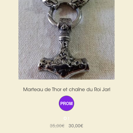
Marteau de Thor et chaîne du Roi Jarl
PROM
O !
Le
Le
35,00
€
30,00
€
prix
prix