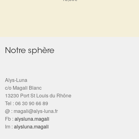
Notre sphère
Alys-Luna
c/o Magali Blanc
13230 Port St Louis du Rhône
Tel : 06 30 90 66 89
@ :
magali@alys-luna.fr
Fb :
alysluna.magali
Im :
alysluna.magali