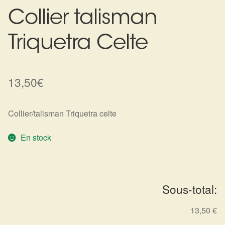
Collier talisman
Harmonisation de l’être
Triquetra Celte
Harmonisation des lieux
Soin beauté
13,50
€
Sels de bain
Collier/talisman Triquetra celte
Encens
En stock
Déco
Cadeaux de naissance
Sous-total:
Ésotérisme : les pratiques spirituelles du monde invisible
13,50 €