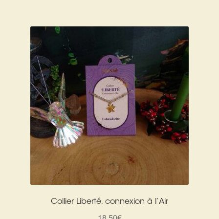
initial
actuel
était :
est :
35,00€.
30,00€.
Collier Liberté, connexion à l’Air
18,50
€