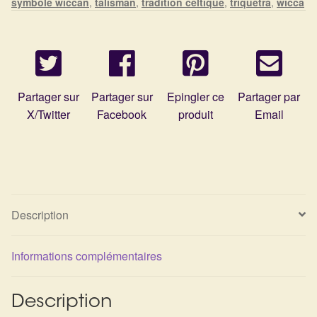
symbole wiccan
,
talisman
,
tradition celtique
,
triquetra
,
wicca
Détails du compte
Commandes
Panier
Partager sur
Partager sur
Epingler ce
Partager par
X/Twitter
Facebook
produit
Email
Description
Informations complémentaires
Description