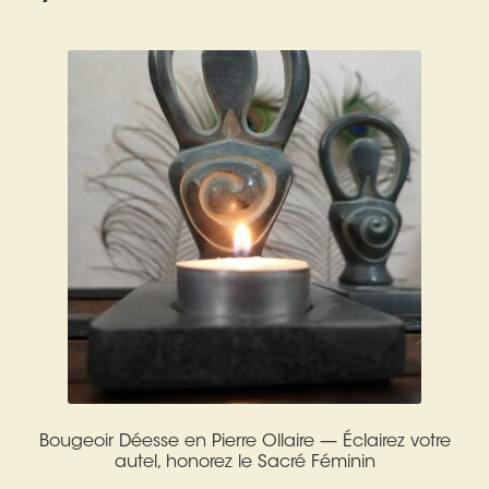
Expan
La Boutique
Mon compte
Panier
Nouveautés
Search
Bijoux
for:
Bolas
Bracelets
Colliers
Pendentifs
Pierres
Bougeoir Déesse en Pierre Ollaire — Éclairez votre
Harmonisation
autel, honorez le Sacré Féminin