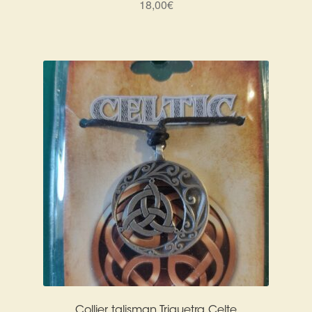
18,00
€
Harmonisation de l’être
Harmonisation des lieux
Soin beauté
Sels de bain
Encens
Déco
Cadeaux de naissance
Ésotérisme : les pratiques spirituelles du monde invisible
Collier talisman Triquetra Celte