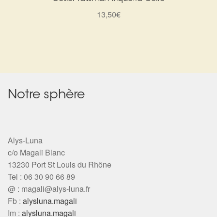
Arts Divinatoires : Percez les Mystères de l’Invisible
13,50
€
Magie: Le Savoir des Sorcières
Protection énergétique : Trouvez votre bouclier
intérieur
Les pierres en détail
Notre sphère
Test — Quelle Gardienne ?
Alys-Luna
La roue de l’année
c/o Magali Blanc
13230 Port St Louis du Rhône
Mon compte
Tel : 06 30 90 66 89
@ :
magali@alys-luna.fr
Validation de la commande
Fb :
alysluna.magali
Im :
alysluna.magali