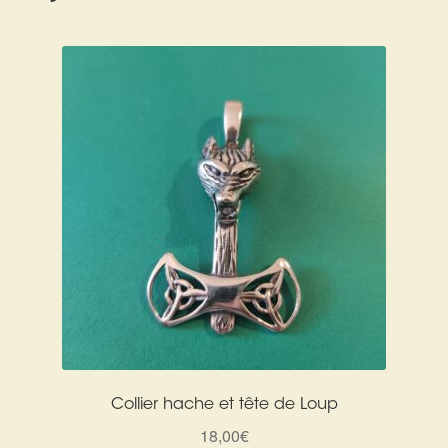
Expan
La Boutique
Mon compte
Panier
Nouveautés
Search
Bijoux
for:
Bolas
Bracelets
Colliers
Pendentifs
Pierres
Collier hache et tête de Loup
Harmonisation
18,00
€