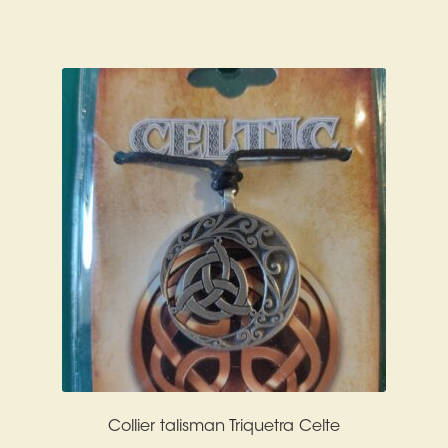
Harmonisation de l’être
Harmonisation des lieux
Soin beauté
Sels de bain
Encens
Déco
Cadeaux de naissance
Ésotérisme : les pratiques spirituelles du monde invisible
Collier talisman Triquetra Celte