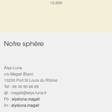
Arts Divinatoires : Percez les Mystères de l’Invisible
13,50
€
Magie: Le Savoir des Sorcières
Protection énergétique : Trouvez votre bouclier
intérieur
Notre sphère
Les pierres en détail
Test — Quelle Gardienne ?
Alys-Luna
c/o Magali Blanc
La roue de l’année
13230 Port St Louis du Rhône
Tel : 06 30 90 66 89
Mon compte
@ :
magali@alys-luna.fr
Fb :
alysluna.magali
Validation de la commande
Im :
alysluna.magali