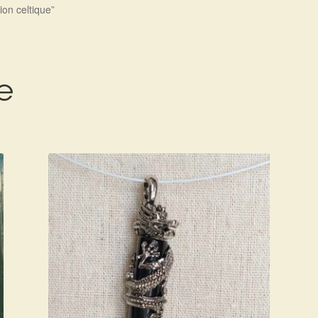
tion celtique”
e