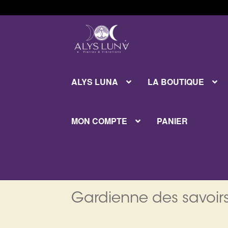
Aller
Aller
à
au
la
contenu
navigation
ALYS LUNA
LA BOUTIQUE
MON COMPTE
PANIER
Gardienne des savoirs