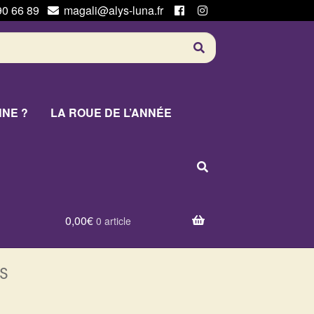
90 66 89
magali@alys-luna.fr
NNE ?
LA ROUE DE L’ANNÉE
0,00
€
0 article
s