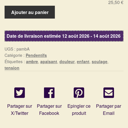
25,50 €
Arts Divinatoires : Percez les Mystères de l’Invisible
quantité
Ajouter au panier
de
Magie: Le Savoir des Sorcières
Pendentif
ambre
Protection énergétique : Trouvez votre bouclier
Date de livraison estimée 12 août 2026 - 14 août 2026
intérieur
UGS :
pambA
Les pierres en détail
Catégorie :
Pendentifs
Étiquettes :
ambre
,
apaisant
,
douleur
,
enfant
,
soulage
,
tension
Test — Quelle Gardienne ?
La roue de l’année
Mon compte
Partager sur
Partager sur
Epingler ce
Partager par
X/Twitter
Facebook
produit
Email
Validation de la commande