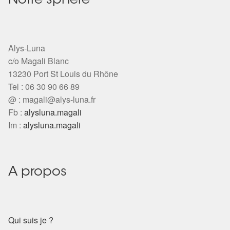
Notre sphère
Alys-Luna
c/o Magali Blanc
13230 Port St Louis du Rhône
Tel : 06 30 90 66 89
@ :
magali@alys-luna.fr
Fb :
alysluna.magali
Im :
alysluna.magali
A propos
Qui suis je ?