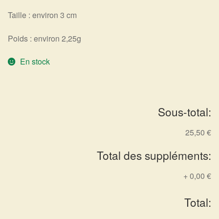
Taille : environ 3 cm
Harmonisation de l’être
Poids : environ 2,25g
Harmonisation des lieux
En stock
Soin beauté
Sels de bain
Sous-total:
Encens
25,50 €
Déco
Total des suppléments:
Cadeaux de naissance
+
0,00 €
Ésotérisme : les pratiques spirituelles du monde invisible
Total: