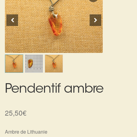
Expan
La Boutique
Mon compte
Panier
Nouveautés
Search
Bijoux
for:
Bolas
Bracelets
Colliers
Pendentif ambre
Pendentifs
25,50
€
Pierres
Harmonisation
Ambre de Lithuanie