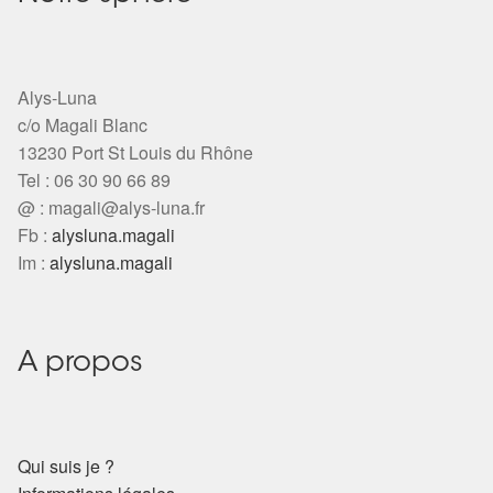
Alys-Luna
c/o Magali Blanc
13230 Port St Louis du Rhône
Tel : 06 30 90 66 89
@ :
magali@alys-luna.fr
Fb :
alysluna.magali
Im :
alysluna.magali
A propos
Qui suis je ?