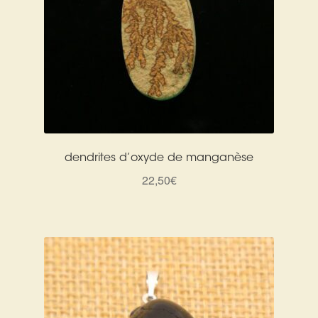
dendrites d’oxyde de manganèse
22,50
€