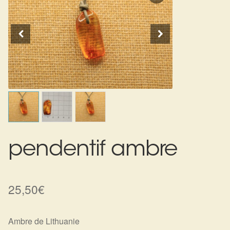
Expan
La Boutique
Mon compte
Panier
Nouveautés
Search
Bijoux
for:
Bolas
Bracelets
Colliers
pendentif ambre
Pendentifs
25,50
€
Pierres
Harmonisation
Ambre de Lithuanie