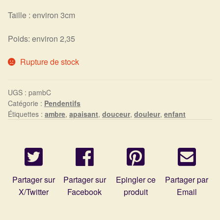
Taille : environ 3cm
Harmonisation de l’être
Poids: environ 2,35
Harmonisation des lieux
Rupture de stock
Soin beauté
UGS :
pambC
Sels de bain
Catégorie :
Pendentifs
Étiquettes :
ambre
,
apaisant
,
douceur
,
douleur
,
enfant
Encens
Déco
Cadeaux de naissance
Partager sur
Partager sur
Epingler ce
Partager par
X/Twitter
Facebook
produit
Email
Ésotérisme : les pratiques spirituelles du monde invisible