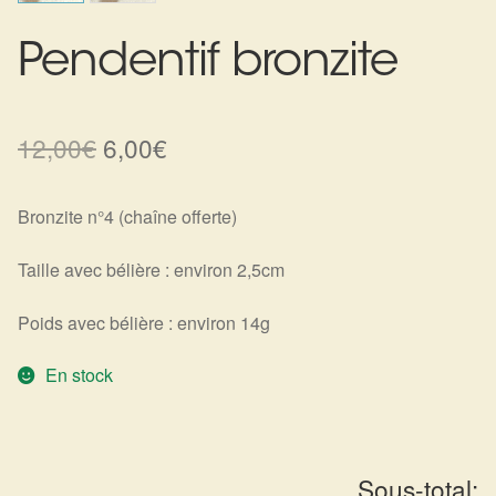
Harmonisation de l’être
Pendentif bronzite
Harmonisation des lieux
Le
Le
12,00
€
6,00
€
Soin beauté
prix
prix
Sels de bain
Bronzite n°4 (chaîne offerte)
initial
actuel
était :
est :
Taille avec bélière : environ 2,5cm
Encens
12,00€.
6,00€.
Poids avec bélière : environ 14g
Déco
En stock
Cadeaux de naissance
Ésotérisme : les pratiques spirituelles du monde invisible
Sous-total: