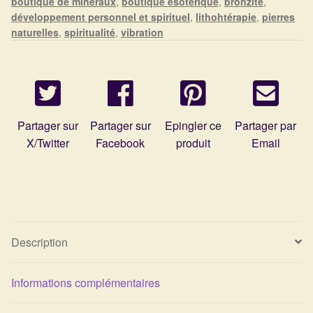
boutique de minéraux
,
boutique ésotérique
,
bronzite
,
Détails du compte
développement personnel et spirituel
,
lithohtérapie
,
pierres
naturelles
,
spiritualité
,
vibration
Commandes
Panier
Partager sur
Partager sur
Epingler ce
Partager par
X/Twitter
Facebook
produit
Email
Description
Informations complémentaires