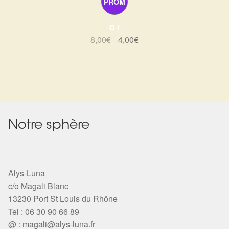
PROM
O !
Le
Le
8,00
€
4,00
€
prix
prix
initial
actuel
était :
est :
8,00€.
4,00€.
Notre sphère
Alys-Luna
c/o Magali Blanc
13230 Port St Louis du Rhône
Tel : 06 30 90 66 89
@ :
magali@alys-luna.fr