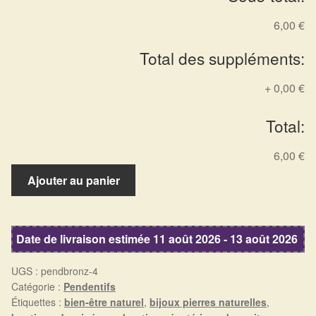
Arts Divinatoires : Percez les Mystères de l’Invisible
6,00 €
Magie: Le Savoir des Sorcières
Total des suppléments:
Protection énergétique : Trouvez votre bouclier
+
0,00 €
intérieur
Total:
Les pierres en détail
6,00 €
quantité
Test — Quelle Gardienne ?
Ajouter au panier
de
Pendentif
La roue de l’année
bronzite
Date de livraison estimée 11 août 2026 - 13 août 2026
Mon compte
UGS :
pendbronz-4
Validation de la commande
Catégorie :
Pendentifs
Étiquettes :
bien-être naturel
,
bijoux pierres naturelles
,