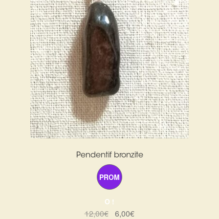
Pendentif bronzite
PROM
O !
Le
Le
12,00
€
6,00
€