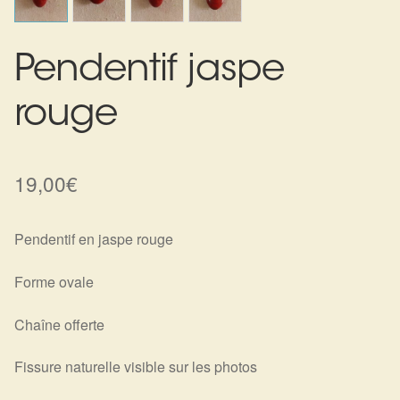
Harmonisation de l’être
Pendentif jaspe
Harmonisation des lieux
rouge
Soin beauté
Sels de bain
19,00
€
Encens
Pendentif en jaspe rouge
Déco
Forme ovale
Cadeaux de naissance
Chaîne offerte
Ésotérisme : les pratiques spirituelles du monde invisible
Fissure naturelle visible sur les photos