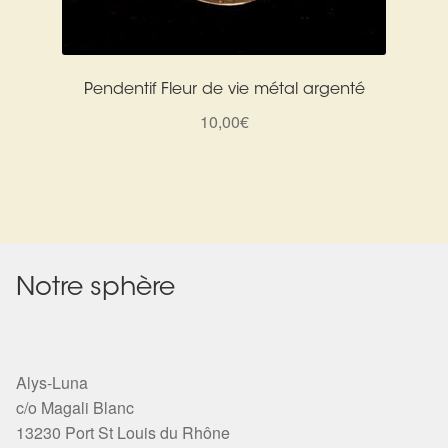
Pendentif Fleur de vie métal argenté
10,00
€
Notre sphère
Alys-Luna
c/o Magali Blanc
13230 Port St Louis du Rhône