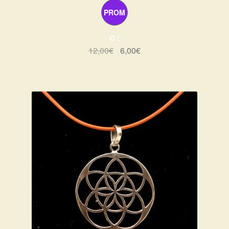
PROM
O !
Le
Le
12,00
€
6,00
€
prix
prix
initial
actuel
était :
est :
12,00€.
6,00€.