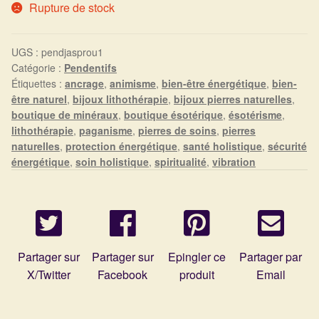
Arts Divinatoires : Percez les Mystères de l’Invisible
Rupture de stock
Magie: Le Savoir des Sorcières
UGS :
pendjasprou1
Catégorie :
Pendentifs
Protection énergétique : Trouvez votre bouclier
Étiquettes :
ancrage
,
animisme
,
bien-être énergétique
,
bien-
intérieur
être naturel
,
bijoux lithothérapie
,
bijoux pierres naturelles
,
boutique de minéraux
,
boutique ésotérique
,
ésotérisme
,
lithothérapie
,
paganisme
,
pierres de soins
,
pierres
Les pierres en détail
naturelles
,
protection énergétique
,
santé holistique
,
sécurité
énergétique
,
soin holistique
,
spiritualité
,
vibration
Test — Quelle Gardienne ?
La roue de l’année
Mon compte
Partager sur
Partager sur
Epingler ce
Partager par
X/Twitter
Facebook
produit
Email
Validation de la commande