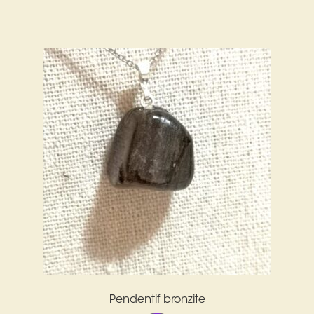
prix
prix
initial
actuel
était :
est :
12,00€.
6,00€.
Pendentif bronzite