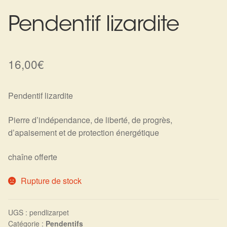
Harmonisation de l’être
Pendentif lizardite
Harmonisation des lieux
16,00
€
Soin beauté
Pendentif lizardite
Sels de bain
Pierre d’indépendance, de liberté, de progrès,
Encens
d’apaisement et de protection énergétique
Déco
chaîne offerte
Cadeaux de naissance
Rupture de stock
Ésotérisme : les pratiques spirituelles du monde invisible
UGS :
pendlizarpet
Catégorie :
Pendentifs