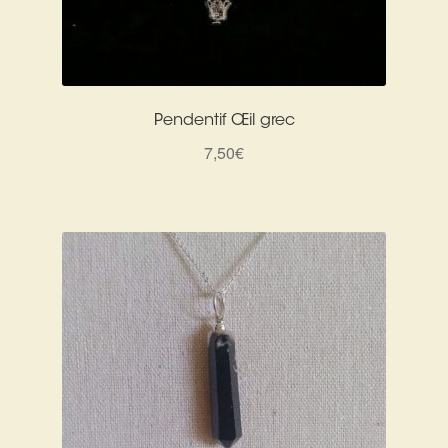
Pendentif Œil grec
7,50
€