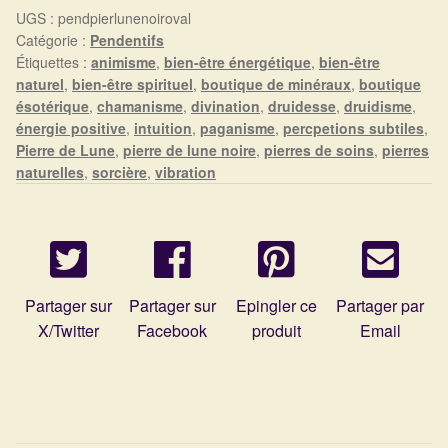
Arts Divinatoires : Percez les Mystères de l’Invisible
UGS :
pendpierlunenoiroval
Catégorie :
Pendentifs
Magie: Le Savoir des Sorcières
Étiquettes :
animisme
,
bien-être énergétique
,
bien-être
naturel
,
bien-être spirituel
,
boutique de minéraux
,
boutique
ésotérique
,
chamanisme
,
divination
,
druidesse
,
druidisme
,
Protection énergétique : Trouvez votre bouclier
énergie positive
,
intuition
,
paganisme
,
percpetions subtiles
,
intérieur
Pierre de Lune
,
pierre de lune noire
,
pierres de soins
,
pierres
naturelles
,
sorcière
,
vibration
Les pierres en détail
Test — Quelle Gardienne ?
La roue de l’année
Partager sur
Partager sur
Epingler ce
Partager par
X/Twitter
Facebook
produit
Email
Mon compte
Validation de la commande