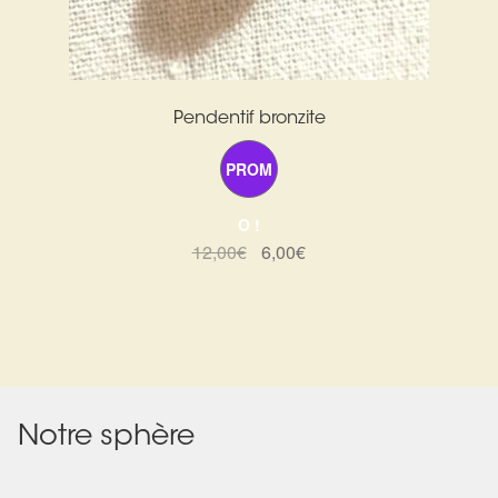
Pendentif bronzite
PROM
O !
Le
Le
12,00
€
6,00
€
prix
prix
initial
actuel
était :
est :
12,00€.
6,00€.
Notre sphère