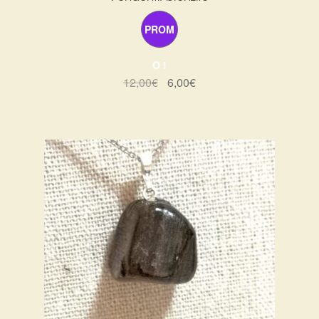
PROM
O !
Le
Le
12,00
€
6,00
€
prix
prix
initial
actuel
était :
est :
12,00€.
6,00€.