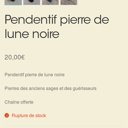
Harmonisation de l’être
Pendentif pierre de
Harmonisation des lieux
lune noire
Soin beauté
Sels de bain
20,00
€
Encens
Pendentif pierre de lune noire
Déco
Pierres des anciens sages et des guérisseurs
Cadeaux de naissance
Chaîne offerte
Ésotérisme : les pratiques spirituelles du monde invisible
Rupture de stock