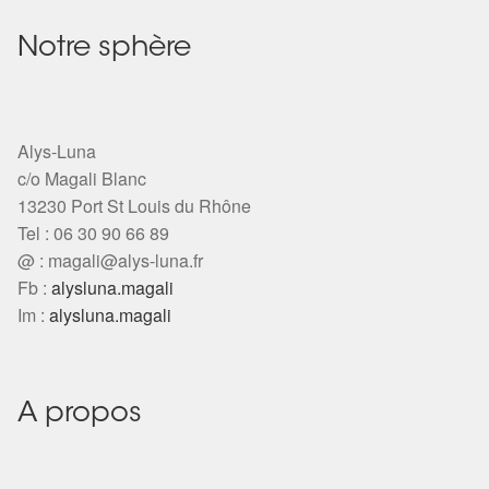
Notre sphère
Alys-Luna
c/o Magali Blanc
13230 Port St Louis du Rhône
Tel : 06 30 90 66 89
@ :
magali@alys-luna.fr
Fb :
alysluna.magali
Im :
alysluna.magali
A propos