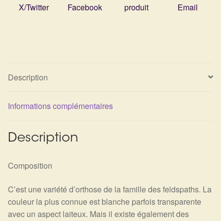
Arts Divinatoires : Percez les Mystères de l’Invisible
X/Twitter
Facebook
produit
Email
Magie: Le Savoir des Sorcières
Protection énergétique : Trouvez votre bouclier
intérieur
Description
Les pierres en détail
Informations complémentaires
Test — Quelle Gardienne ?
Description
La roue de l’année
Composition
Mon compte
C’est une variété d’orthose de la famille des feldspaths. La
Validation de la commande
couleur la plus connue est blanche parfois transparente
avec un aspect laiteux. Mais il existe également des