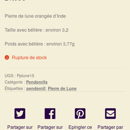
Harmonisation de l’être
Pierre de lune orangée d’Inde
Harmonisation des lieux
Taille avec bélière : environ 3,2
Soin beauté
Poids avec bélière : environ 3,77g
Sels de bain
Rupture de stock
Encens
UGS :
Pplune15
Catégorie :
Pendentifs
Déco
Étiquettes :
pendentif
,
Pierre de Lune
Cadeaux de naissance
Ésotérisme : les pratiques spirituelles du monde invisible
Partager sur
Partager sur
Epingler ce
Partager par