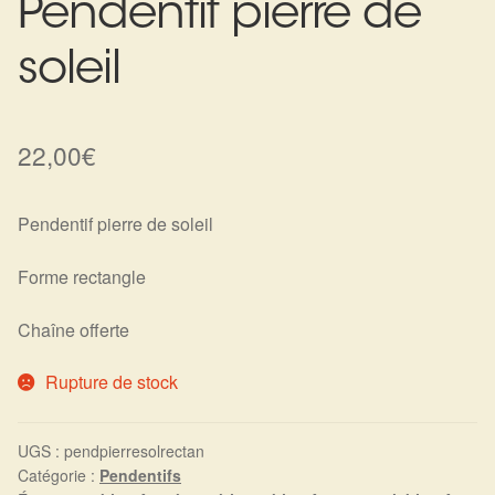
Pendentif pierre de
Harmonisation de l’être
soleil
Harmonisation des lieux
22,00
€
Soin beauté
Sels de bain
Pendentif pierre de soleil
Encens
Forme rectangle
Déco
Chaîne offerte
Rupture de stock
Cadeaux de naissance
Ésotérisme : les pratiques spirituelles du monde invisible
UGS :
pendpierresolrectan
Catégorie :
Pendentifs