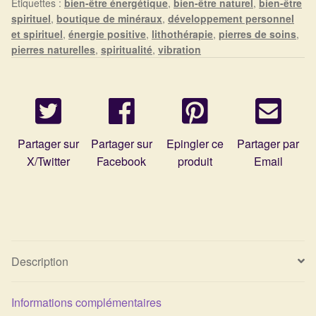
Étiquettes :
bien-être énergétique
,
bien-être naturel
,
bien-être
Arts Divinatoires : Percez les Mystères de l’Invisible
spirituel
,
boutique de minéraux
,
développement personnel
et spirituel
,
énergie positive
,
lithothérapie
,
pierres de soins
,
Magie: Le Savoir des Sorcières
pierres naturelles
,
spiritualité
,
vibration
Protection énergétique : Trouvez votre bouclier
intérieur
Les pierres en détail
Partager sur
Partager sur
Epingler ce
Partager par
X/Twitter
Facebook
produit
Email
Test — Quelle Gardienne ?
La roue de l’année
Mon compte
Description
Validation de la commande
Informations complémentaires