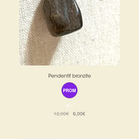
Pendentif bronzite
PROM
O !
Le
Le
12,00
€
6,00
€
prix
prix
initial
actuel
était :
est :