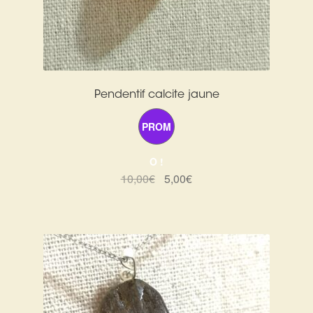
Pendentif calcite jaune
PROM
O !
Le
Le
10,00
€
5,00
€
prix
prix
initial
actuel
était :
est :
10,00€.
5,00€.