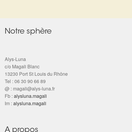
Notre sphère
Alys-Luna
c/o Magali Blanc
13230 Port St Louis du Rhône
Tel : 06 30 90 66 89
@ :
magali@alys-luna.fr
Fb :
alysluna.magali
Im :
alysluna.magali
A propos