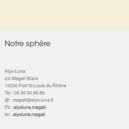
Notre sphère
Alys-Luna
c/o Magali Blanc
13230 Port St Louis du Rhône
Tel : 06 30 90 66 89
@ :
magali@alys-luna.fr
Fb :
alysluna.magali
Im :
alysluna.magali