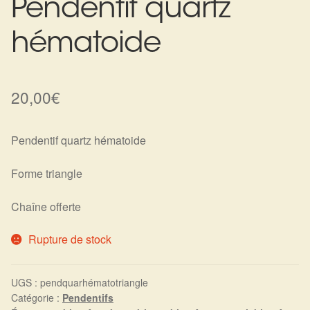
Pendentif quartz
Harmonisation de l’être
hématoide
Harmonisation des lieux
20,00
€
Soin beauté
Sels de bain
Pendentif quartz hématoide
Encens
Forme triangle
Déco
Chaîne offerte
Rupture de stock
Cadeaux de naissance
Ésotérisme : les pratiques spirituelles du monde invisible
UGS :
pendquarhématotriangle
Catégorie :
Pendentifs