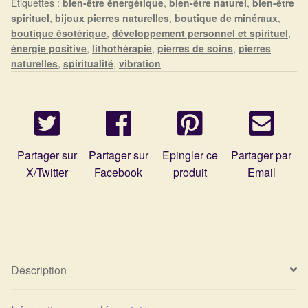
Étiquettes :
bien-être énergétique
,
bien-être naturel
,
bien-être
Arts Divinatoires : Percez les Mystères de l’Invisible
spirituel
,
bijoux pierres naturelles
,
boutique de minéraux
,
boutique ésotérique
,
développement personnel et spirituel
,
Magie: Le Savoir des Sorcières
énergie positive
,
lithothérapie
,
pierres de soins
,
pierres
naturelles
,
spiritualité
,
vibration
Protection énergétique : Trouvez votre bouclier
intérieur
Les pierres en détail
Partager sur
Partager sur
Epingler ce
Partager par
Test — Quelle Gardienne ?
X/Twitter
Facebook
produit
Email
La roue de l’année
Mon compte
Description
Validation de la commande