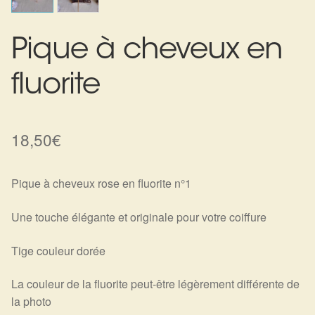
Harmonisation de l’être
Pique à cheveux en
Harmonisation des lieux
fluorite
Soin beauté
Sels de bain
18,50
€
Encens
Pique à cheveux rose en fluorite n°1
Déco
Une touche élégante et originale pour votre coiffure
Cadeaux de naissance
Tige couleur dorée
Ésotérisme : les pratiques spirituelles du monde invisible
La couleur de la fluorite peut-être légèrement différente de
la photo