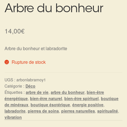
Arbre du bonheur
Harmonisation de l’être
Harmonisation des lieux
14,00
€
Soin beauté
Arbre du bonheur et labradorite
Sels de bain
Rupture de stock
Encens
UGS :
arbonlabramoy1
Déco
Catégorie :
Déco
Étiquettes :
arbre de vie
,
arbre du bonheur
,
bien-être
énergétique
,
bien-être naturel
,
bien-être spirituel
,
boutique
Cadeaux de naissance
de minéraux
,
boutique ésotérique
,
énergie positive
,
labradorite
,
pierres de soins
,
pierres naturelles
,
spiritualité
,
Ésotérisme : les pratiques spirituelles du monde invisible
vibration