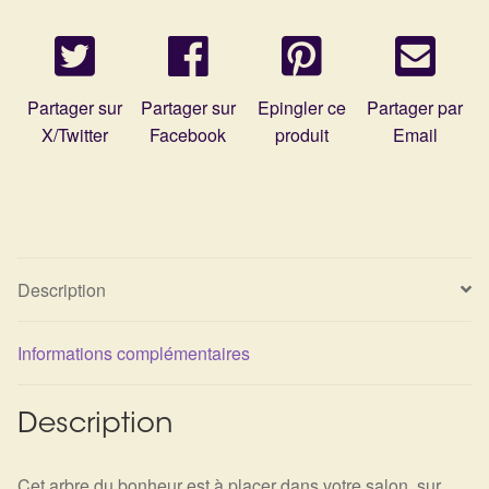
Arts Divinatoires : Percez les Mystères de l’Invisible
Magie: Le Savoir des Sorcières
Partager sur
Partager sur
Epingler ce
Partager par
Protection énergétique : Trouvez votre bouclier
X/Twitter
Facebook
produit
Email
intérieur
Les pierres en détail
Test — Quelle Gardienne ?
Description
La roue de l’année
Informations complémentaires
Mon compte
Description
Validation de la commande
Cet arbre du bonheur est à placer dans votre salon, sur