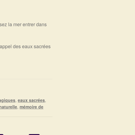
ssez la mer entrer dans
 l’appel des eaux sacrées
agiques
,
eaux sacrées
,
naturelle
,
mémoire de