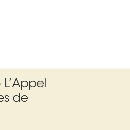
— L’Appel
es de