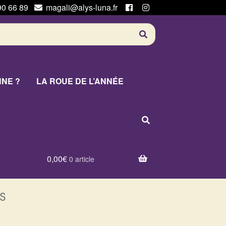
90 66 89
magali@alys-luna.fr
NNE ?
LA ROUE DE L’ANNÉE
0,00
€
0 article
s