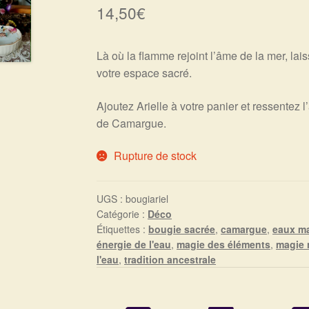
14,50
€
Là où la flamme rejoint l’âme de la mer, lai
votre espace sacré.
Ajoutez Arielle à votre panier et ressentez
de Camargue.
Rupture de stock
UGS :
bougiariel
Catégorie :
Déco
Étiquettes :
bougie sacrée
,
camargue
,
eaux m
énergie de l'eau
,
magie des éléments
,
magie 
l'eau
,
tradition ancestrale