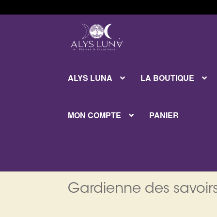
Aller
Aller
à
au
la
contenu
navigation
ALYS LUNA
LA BOUTIQUE
MON COMPTE
PANIER
Gardienne des savoirs