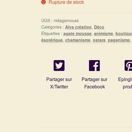
Rupture de stock
UGS :
nidagamouss
Catégories :
Alys création
,
Déco
Étiquettes :
agate mousse
,
animisme
,
boutiqu
ésotérique
,
chamanisme
,
ostara
,
paganisme
Partager sur
Partager sur
Epingl
X/Twitter
Facebook
prod