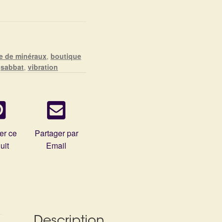
e de minéraux
,
boutique
,
sabbat
,
vibration
er ce
Partager par
uit
Email
Description