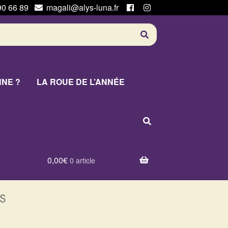
90 66 89
magali@alys-luna.fr
NNE ?
LA ROUE DE L’ANNÉE
0,00
€
0 article
s