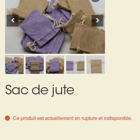
Expan
La Boutique
Mon compte
Panier
Nouveautés
Search
Bijoux
for:
Bolas
Bracelets
Colliers
Sac de jute
Pendentifs
Pierres
Ce produit est actuellement en rupture et indisponible.
Harmonisation