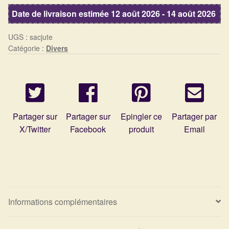
Date de livraison estimée 12 août 2026 - 14 août 2026
Harmonisation de l’être
UGS :
sacjute
Harmonisation des lieux
Catégorie :
Divers
Soin beauté
Sels de bain
Partager sur
Partager sur
Epingler ce
Partager par
Encens
X/Twitter
Facebook
produit
Email
Déco
Cadeaux de naissance
Informations complémentaires
Ésotérisme : les pratiques spirituelles du monde invisible