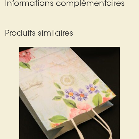
Arts Divinatoires : Percez les Mystères de l’Invisible
Informations complémentaires
Magie: Le Savoir des Sorcières
Produits similaires
Protection énergétique : Trouvez votre bouclier
intérieur
Les pierres en détail
Test — Quelle Gardienne ?
La roue de l’année
Mon compte
Validation de la commande