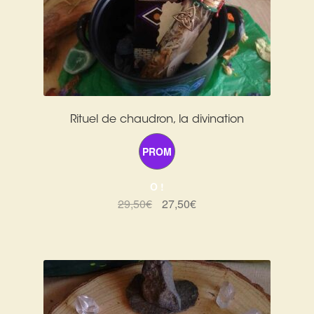
Rituel de chaudron, la divination
PROM
O !
Le
Le
29,50
€
27,50
€
prix
prix
initial
actuel
était :
est :
29,50€.
27,50€.