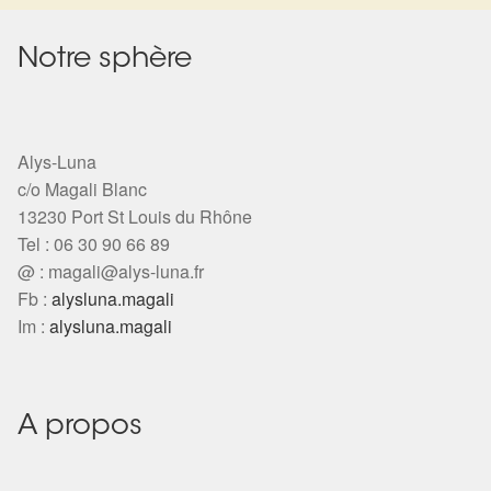
Notre sphère
Alys-Luna
c/o Magali Blanc
13230 Port St Louis du Rhône
Tel : 06 30 90 66 89
@ :
magali@alys-luna.fr
Fb :
alysluna.magali
Im :
alysluna.magali
A propos