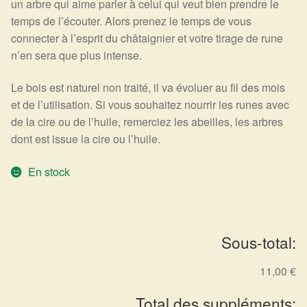
un arbre qui aime parler à celui qui veut bien prendre le
Arts Divinatoires : Percez les Mystères de l’Invisible
temps de l’écouter. Alors prenez le temps de vous
connecter à l’esprit du châtaignier et votre tirage de rune
Magie: Le Savoir des Sorcières
n’en sera que plus intense.
Protection énergétique : Trouvez votre bouclier
Le bois est naturel non traité, il va évoluer au fil des mois
intérieur
et de l’utilisation. Si vous souhaitez nourrir les runes avec
de la cire ou de l’huile, remerciez les abeilles, les arbres
Les pierres en détail
dont est issue la cire ou l’huile.
Test — Quelle Gardienne ?
En stock
La roue de l’année
Sous-total:
Mon compte
11,00 €
Validation de la commande
Total des suppléments: