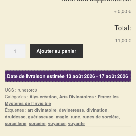
Détails du compte
+
0,00 €
Commandes
Total:
Panier
11,00 €
quantité
Ajouter au panier
de
Runes
de
Date de livraison estimée 13 août 2026 - 17 août 2026
Sorcière
UGS :
runesorc8
Catégories :
Alys création
,
Arts Divinatoires : Percez les
Mystères de l'Invisible
Étiquettes :
art divinatoire
,
devineresse
,
divination
,
druidesse
,
guérisseuse
,
magie
,
rune
,
runes de sorcière
,
sorcellerie
,
sorcière
,
voyance
,
voyante