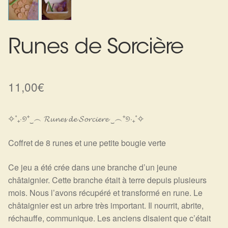
Harmonisation de l’être
Harmonisation des lieux
Runes de Sorcière
Soin beauté
11,00
€
Sels de bain
✧˚₊‧୭⁺‿︵ 𝓡𝓾𝓷𝓮𝓼 𝓭𝓮 𝓢𝓸𝓻𝓬𝓲𝓮𝓻𝓮 ‿︵⁺୭‧₊˚✧
Encens
Coffret de 8 runes et une petite bougie verte
Déco
Ce jeu a été crée dans une branche d’un jeune
Cadeaux de naissance
châtaignier. Cette branche était à terre depuis plusieurs
mois. Nous l’avons récupéré et transformé en rune. Le
Ésotérisme : les pratiques spirituelles du monde invisible
châtaignier est un arbre très important. Il nourrit, abrite,
réchauffe, communique. Les anciens disaient que c’était