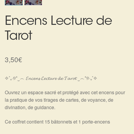
Harmonisation de l’être
Encens Lecture de
Harmonisation des lieux
Tarot
Soin beauté
Sels de bain
3,50
€
Encens
✧˚₊‧୭⁺‿︵ 𝓔𝓷𝓬𝓮𝓷𝓼 𝓛𝓮𝓬𝓽𝓾𝓻𝓮 𝓭𝓮 𝓣𝓪𝓻𝓸𝓽 ‿︵⁺୭‧₊˚✧
Déco
Ouvrez un espace sacré et protégé avec cet encens pour
la pratique de vos tirages de cartes, de voyance, de
Cadeaux de naissance
divination, de guidance.
Ésotérisme : les pratiques spirituelles du monde invisible
Ce coffret contient 15 bâtonnets et 1 porte-encens