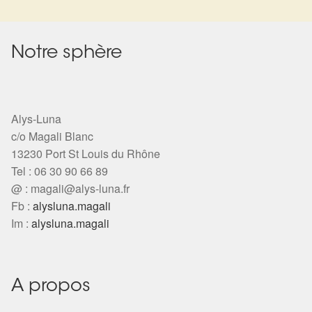
Notre sphère
Alys-Luna
c/o Magali Blanc
13230 Port St Louis du Rhône
Tel : 06 30 90 66 89
@ :
magali@alys-luna.fr
Fb :
alysluna.magali
Im :
alysluna.magali
A propos