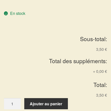
Arts Divinatoires : Percez les Mystères de l’Invisible
En stock
Magie: Le Savoir des Sorcières
Protection énergétique : Trouvez votre bouclier
intérieur
Sous-total:
Les pierres en détail
3,50 €
Total des suppléments:
Test — Quelle Gardienne ?
+
0,00 €
La roue de l’année
Total:
Mon compte
3,50 €
Validation de la commande
quantité
Ajouter au panier
de