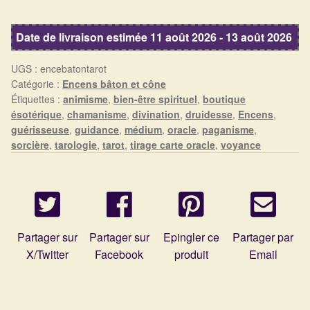
Détails du compte
Encens
Lecture
Date de livraison estimée 11 août 2026 - 13 août 2026
de
Commandes
Tarot
UGS :
encebatontarot
Panier
Catégorie :
Encens bâton et cône
Étiquettes :
animisme
,
bien-être spirituel
,
boutique
ésotérique
,
chamanisme
,
divination
,
druidesse
,
Encens
,
guérisseuse
,
guidance
,
médium
,
oracle
,
paganisme
,
sorcière
,
tarologie
,
tarot
,
tirage carte oracle
,
voyance
Partager sur
Partager sur
Epingler ce
Partager par
X/Twitter
Facebook
produit
Email