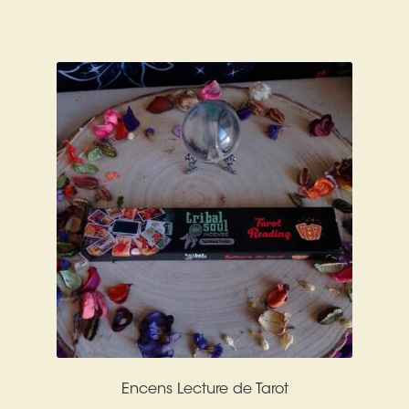
Harmonisation de l’être
Harmonisation des lieux
Soin beauté
Sels de bain
Encens
Déco
Cadeaux de naissance
Ésotérisme : les pratiques spirituelles du monde invisible
Encens Lecture de Tarot