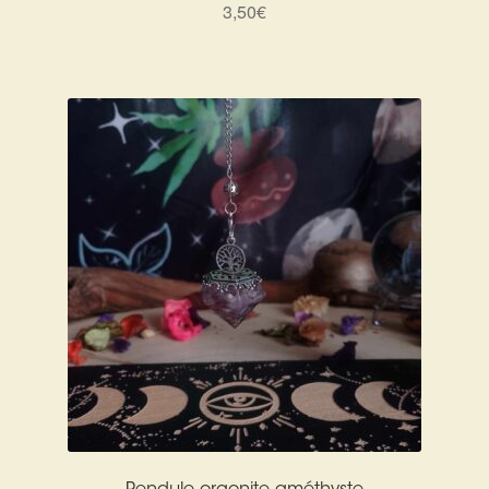
Arts Divinatoires : Percez les Mystères de l’Invisible
3,50
€
Magie: Le Savoir des Sorcières
Protection énergétique : Trouvez votre bouclier
intérieur
Les pierres en détail
Test — Quelle Gardienne ?
La roue de l’année
Mon compte
Validation de la commande