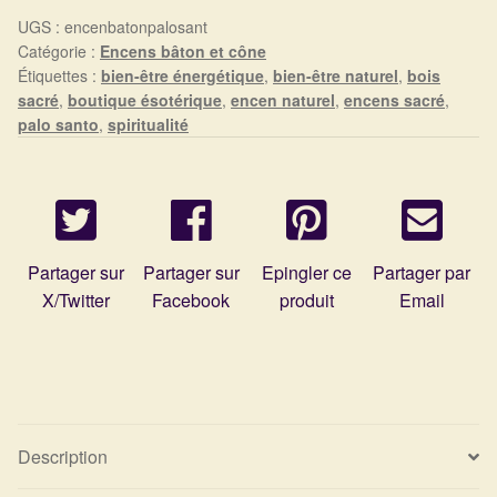
UGS :
encenbatonpalosant
Catégorie :
Encens bâton et cône
Étiquettes :
bien-être énergétique
,
bien-être naturel
,
bois
sacré
,
boutique ésotérique
,
encen naturel
,
encens sacré
,
palo santo
,
spiritualité
Partager sur
Partager sur
Epingler ce
Partager par
X/Twitter
Facebook
produit
Email
Description