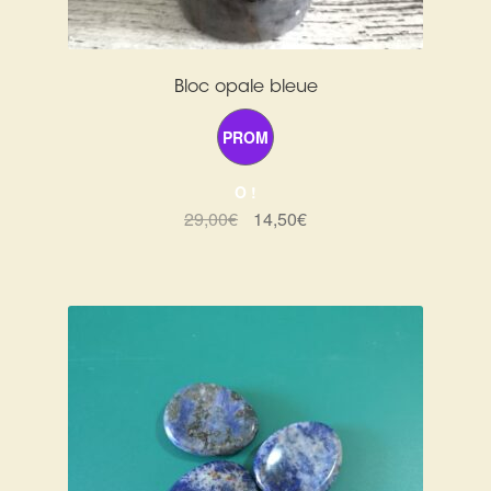
Bloc opale bleue
PROM
O !
Le
Le
29,00
€
14,50
€
prix
prix
initial
actuel
était :
est :
29,00€.
14,50€.