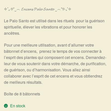
Arts Divinatoires : Percez les Mystères de l’Invisible
✧˚₊‧୭⁺‿︵ 𝓔𝓷𝓬𝓮𝓷𝓼 𝓟𝓪𝓵𝓸 𝓢𝓪𝓷𝓽𝓸 ‿︵⁺୭‧₊˚✧
Magie: Le Savoir des Sorcières
Le Palo Santo est utilisé dans les rituels pour la guérison
spirituelle, élever les vibrations et pour honorer les
Protection énergétique : Trouvez votre bouclier
ancêtres.
intérieur
Pour une meilleure utilisation, avant d’allumer votre
Les pierres en détail
bâtonnet d’encens, prenez le temps de vos connecter à
l’esprit des plantes qui composent cet encens. Demandez-
Test — Quelle Gardienne ?
leur de vous soutenir dans votre démarche, de purification,
de guérison, ou d’harmonisation. Vous allez ainsi
La roue de l’année
collaborer avec l’esprit de cet encens et vous obtiendrez
de meilleurs résultats.
Mon compte
Boîte de 8 bâtonnets
Validation de la commande
En stock