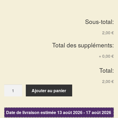
Détails du compte
Commandes
Sous-total:
Panier
2,00 €
Total des suppléments:
+
0,00 €
Total:
2,00 €
quantité
Ajouter au panier
de
Encens
Palo
Date de livraison estimée 13 août 2026 - 17 août 2026
Santo