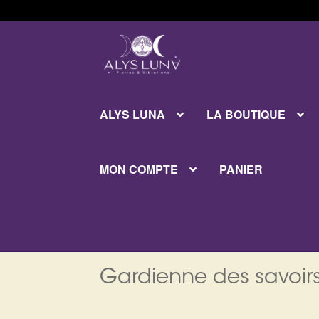
Aller
Aller
à
au
la
contenu
navigation
ALYS LUNA
LA BOUTIQUE
MON COMPTE
PANIER
Gardienne des savoirs