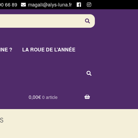
90 66 89
magali@alys-luna.fr
NNE ?
LA ROUE DE L’ANNÉE
0,00
€
0 article
s