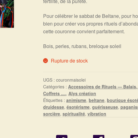
fertilité, de la pureté.
Pour célébrer le sabbat de Beltane, pour ho
bien pour créer vos propres rituels d’abonda
cette couronne convient parfaitement.
Bois, perles, rubans, breloque soleil
Rupture de stock
UGS :
couronmaisolei
Catégories :
Accessoires de Rituels — Balais
Coffrets ....
,
Alys création
Étiquettes :
animisme
,
beltane
,
boutique ésot
druidesse
,
ésotérisme
,
guérisseuse
,
pagani
sorcière
,
spiritualité
,
vibration