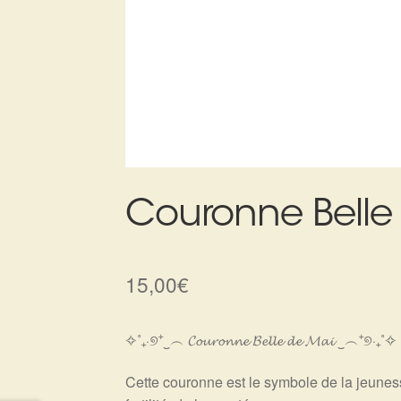
Couronne Belle
15,00
€
✧˚₊‧୭⁺‿︵ 𝓒𝓸𝓾𝓻𝓸𝓷𝓷𝓮 𝓑𝓮𝓵𝓵𝓮 𝓭𝓮 𝓜𝓪𝓲 ‿︵⁺୭‧₊˚✧
Cette couronne est le symbole de la jeuness