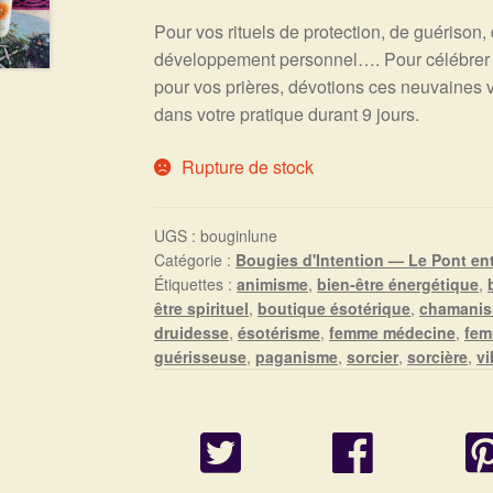
Pour vos rituels de protection, de guérison
développement personnel…. Pour célébrer l
pour vos prières, dévotions ces neuvaine
dans votre pratique durant 9 jours.
Rupture de stock
UGS :
bouginlune
Catégorie :
Bougies d'Intention — Le Pont entr
Étiquettes :
animisme
,
bien-être énergétique
,
être spirituel
,
boutique ésotérique
,
chamani
druidesse
,
ésotérisme
,
femme médecine
,
fem
guérisseuse
,
paganisme
,
sorcier
,
sorcière
,
vi