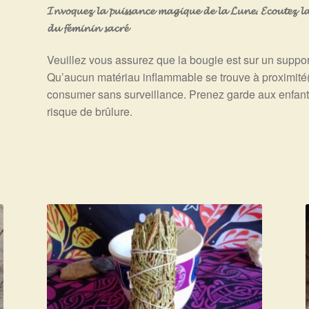
𝓘𝓷𝓿𝓸𝓺𝓾𝓮𝔃 𝓵𝓪 𝓹𝓾𝓲𝓼𝓼𝓪𝓷𝓬𝓮 𝓶𝓪𝓰𝓲𝓺𝓾𝓮 𝓭𝓮 𝓵𝓪 𝓛𝓾𝓷𝓮. 𝓔𝓬𝓸𝓾𝓽𝓮𝔃 𝓵𝓪 𝓿𝓸𝓲
𝓭𝓾 𝓯𝓮́𝓶𝓲𝓷𝓲𝓷 𝓼𝓪𝓬𝓻𝓮́
Veuillez vous assurez que la bougie est sur un support
Qu’aucun matériau inflammable se trouve à proximité(v
consumer sans surveillance. Prenez garde aux enfant
risque de brûlure.