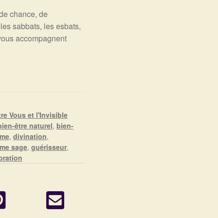
, de chance, de
es sabbats, les esbats,
s vous accompagnent
e Vous et l'Invisible
bien-être naturel
,
bien-
sme
,
divination
,
me sage
,
guérisseur
,
bration