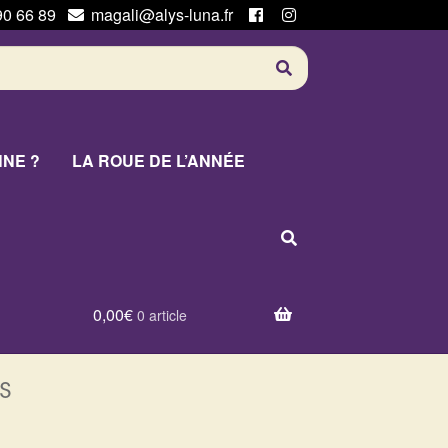
90 66 89
magali@alys-luna.fr
NNE ?
LA ROUE DE L’ANNÉE
0,00
€
0 article
s