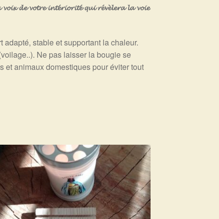
𝔁 𝓭𝓮 𝓿𝓸𝓽𝓻𝓮 𝓲𝓷𝓽𝓮́𝓻𝓲𝓸𝓻𝓲𝓽𝓮́ 𝓺𝓾𝓲 𝓻𝓮́𝓿𝓮̀𝓵𝓮𝓻𝓪 𝓵𝓪 𝓿𝓸𝓲𝓮
 adapté, stable et supportant la chaleur.
oilage..). Ne pas laisser la bougie se
s et animaux domestiques pour éviter tout