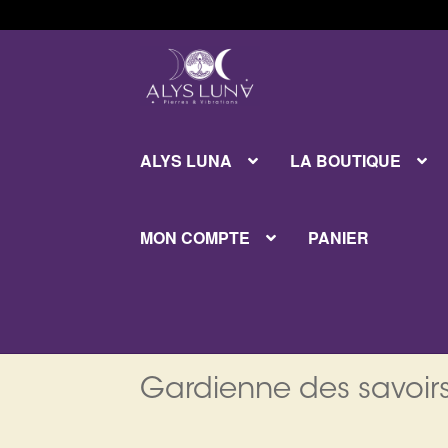
Aller
Aller
à
au
la
contenu
navigation
ALYS LUNA
LA BOUTIQUE
MON COMPTE
PANIER
Gardienne des savoirs