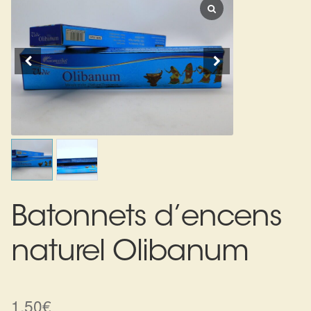
Expan
La Boutique
Mon compte
Panier
Nouveautés
Search
Bijoux
for:
Bolas
Bracelets
Colliers
Batonnets d’encens
Pendentifs
naturel Olibanum
Pierres
Harmonisation
1,50
€