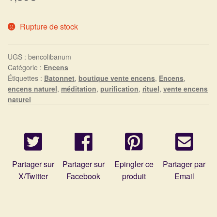
Harmonisation de l’être
Rupture de stock
Harmonisation des lieux
UGS :
bencolibanum
Soin beauté
Catégorie :
Encens
Étiquettes :
Batonnet
,
boutique vente encens
,
Encens
,
encens naturel
,
méditation
,
purification
,
rituel
,
vente encens
Sels de bain
naturel
Encens
Déco
Partager sur
Partager sur
Epingler ce
Partager par
Cadeaux de naissance
X/Twitter
Facebook
produit
Email
Ésotérisme : les pratiques spirituelles du monde invisible