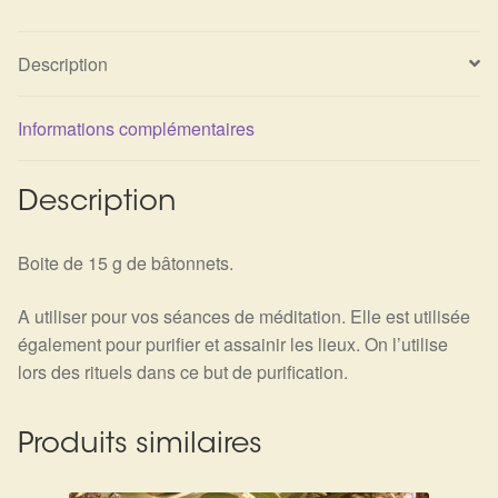
Arts Divinatoires : Percez les Mystères de l’Invisible
Description
Magie: Le Savoir des Sorcières
Protection énergétique : Trouvez votre bouclier
Informations complémentaires
intérieur
Description
Les pierres en détail
Boite de 15 g de bâtonnets.
Test — Quelle Gardienne ?
A utiliser pour vos séances de méditation. Elle est utilisée
La roue de l’année
également pour purifier et assainir les lieux. On l’utilise
lors des rituels dans ce but de purification.
Mon compte
Produits similaires
Validation de la commande