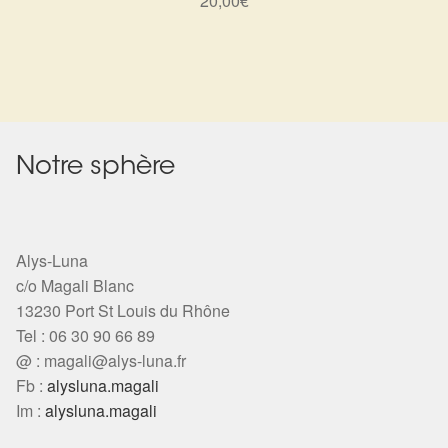
20,00
€
Notre sphère
Alys-Luna
c/o Magali Blanc
13230 Port St Louis du Rhône
Tel : 06 30 90 66 89
@ :
magali@alys-luna.fr
Fb :
alysluna.magali
Im :
alysluna.magali