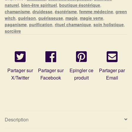
Détails du compte
naturel
,
bien-être spirituel
,
boutique ésotérique
,
chamanisme
,
druidesse
,
ésotérisme
,
femme médecine
,
green
Commandes
witch
,
guérison
,
guérisseuse
,
magie
,
magie verte
,
paganisme
,
purification
,
rituel chamanique
,
soin holistique
,
sorcière
Panier
Partager sur
Partager sur
Epingler ce
Partager par
X/Twitter
Facebook
produit
Email
Description