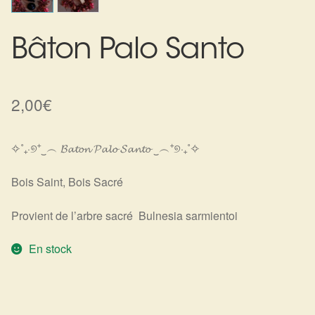
Harmonisation de l’être
Bâton Palo Santo
Harmonisation des lieux
Soin beauté
2,00
€
Sels de bain
✧˚₊‧୭⁺‿︵ 𝓑𝓪𝓽𝓸𝓷 𝓟𝓪𝓵𝓸️ 𝓢𝓪𝓷𝓽𝓸 ‿︵⁺୭‧₊˚✧
Encens
Bois Saint, Bois Sacré
Déco
Provient de l’arbre sacré
Bulnesia sarmientoi
Cadeaux de naissance
En stock
Ésotérisme : les pratiques spirituelles du monde invisible