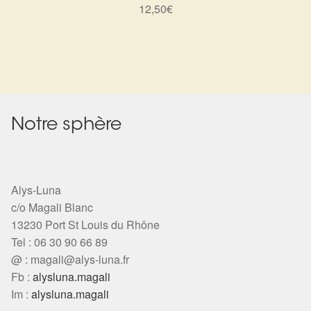
12,50
€
Notre sphère
Alys-Luna
c/o Magali Blanc
13230 Port St Louis du Rhône
Tel : 06 30 90 66 89
@ :
magali@alys-luna.fr
Fb :
alysluna.magali
Im :
alysluna.magali