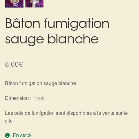
Harmonisation de l’être
Bâton fumigation
Harmonisation des lieux
sauge blanche
Soin beauté
Sels de bain
8,00
€
Encens
Bâton fumigation sauge blanche
Déco
Dimension : 11cm
Cadeaux de naissance
Les bols de fumigation sont disponibles à la vente sur le
site
Ésotérisme : les pratiques spirituelles du monde invisible
En stock