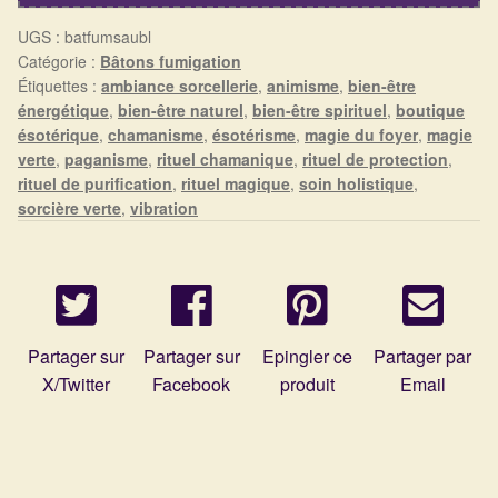
Détails du compte
blanche
UGS :
batfumsaubl
Catégorie :
Bâtons fumigation
Commandes
Étiquettes :
ambiance sorcellerie
,
animisme
,
bien-être
énergétique
,
bien-être naturel
,
bien-être spirituel
,
boutique
Panier
ésotérique
,
chamanisme
,
ésotérisme
,
magie du foyer
,
magie
verte
,
paganisme
,
rituel chamanique
,
rituel de protection
,
rituel de purification
,
rituel magique
,
soin holistique
,
sorcière verte
,
vibration
Partager sur
Partager sur
Epingler ce
Partager par
X/Twitter
Facebook
produit
Email