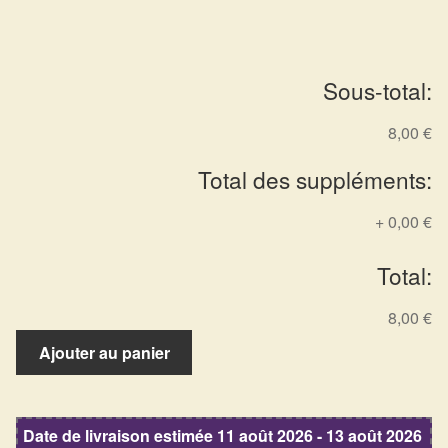
Arts Divinatoires : Percez les Mystères de l’Invisible
Magie: Le Savoir des Sorcières
Sous-total:
Protection énergétique : Trouvez votre bouclier
8,00 €
intérieur
Total des suppléments:
Les pierres en détail
+
0,00 €
Test — Quelle Gardienne ?
Total:
La roue de l’année
8,00 €
quantité
Mon compte
Ajouter au panier
de
Bâton
Validation de la commande
fumigation
Date de livraison estimée 11 août 2026 - 13 août 2026
sauge