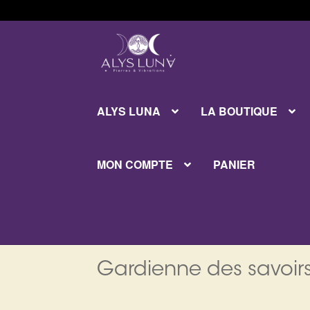
Aller
Aller
à
au
la
contenu
navigation
ALYS LUNA
LA BOUTIQUE
MON COMPTE
PANIER
Gardienne des savoirs