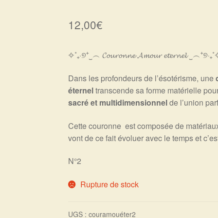
12,00
€
✧˚₊‧୭⁺‿︵ 𝓒𝓸𝓾𝓻𝓸𝓷𝓷𝓮 𝓐𝓶𝓸𝓾𝓻 𝓮𝓽𝓮𝓻𝓷𝓮𝓵 ‿︵⁺୭‧₊
Dans les profondeurs de l’ésotérisme, une
éternel
transcende sa forme matérielle pou
sacré et multidimensionnel
de l’union parf
Cette couronne est composée de matériaux n
vont de ce fait évoluer avec le temps et c’est
N°2
Rupture de stock
UGS :
couramouéter2