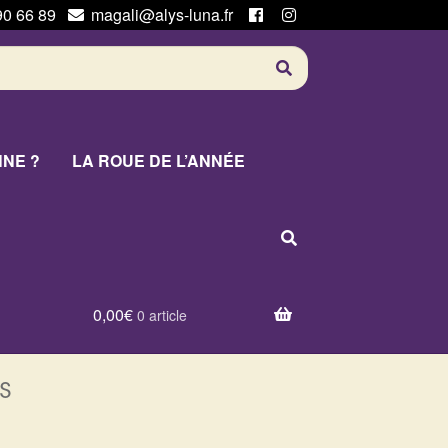
90 66 89
magali@alys-luna.fr
NNE ?
LA ROUE DE L’ANNÉE
0,00
€
0 article
s