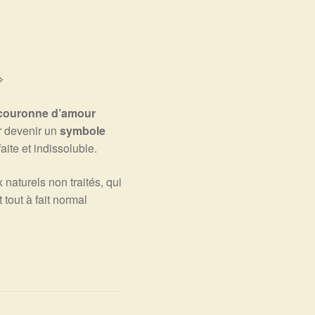
˚✧
couronne d’amour
r devenir un
symbole
aite et indissoluble.
aturels non traités, qui
 tout à fait normal