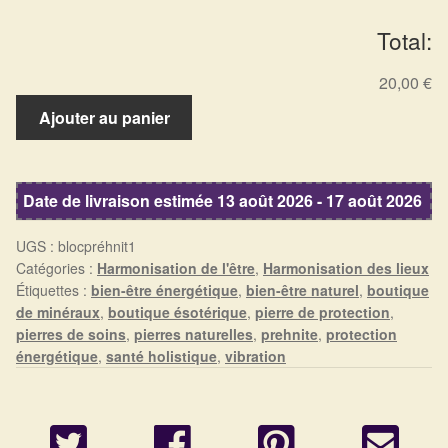
Détails du compte
Total:
Commandes
20,00 €
quantité
Panier
Ajouter au panier
de
Bloc
préhnite
Date de livraison estimée 13 août 2026 - 17 août 2026
UGS :
blocpréhnit1
Catégories :
Harmonisation de l'être
,
Harmonisation des lieux
Étiquettes :
bien-être énergétique
,
bien-être naturel
,
boutique
de minéraux
,
boutique ésotérique
,
pierre de protection
,
pierres de soins
,
pierres naturelles
,
prehnite
,
protection
énergétique
,
santé holistique
,
vibration