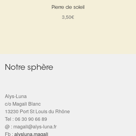
Pierre de soleil
3,50
€
Notre sphère
Alys-Luna
c/o Magali Blanc
13230 Port St Louis du Rhône
Tel : 06 30 90 66 89
@ :
magali@alys-luna.fr
Fb :
alysluna.magali