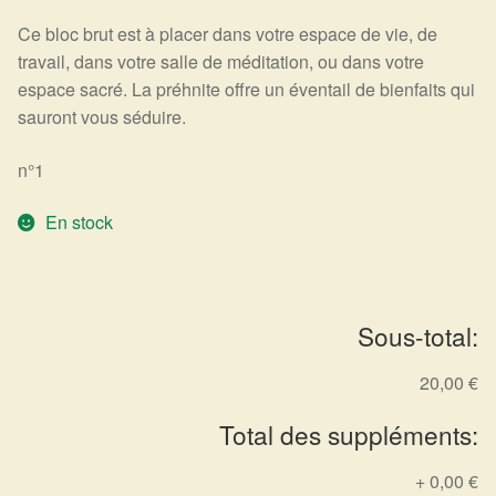
Arts Divinatoires : Percez les Mystères de l’Invisible
Ce bloc brut est à placer dans votre espace de vie, de
travail, dans votre salle de méditation, ou dans votre
Magie: Le Savoir des Sorcières
espace sacré. La préhnite offre un éventail de bienfaits qui
sauront vous séduire.
Protection énergétique : Trouvez votre bouclier
intérieur
n°1
Les pierres en détail
En stock
Test — Quelle Gardienne ?
La roue de l’année
Sous-total:
20,00 €
Mon compte
Total des suppléments:
Validation de la commande
+
0,00 €