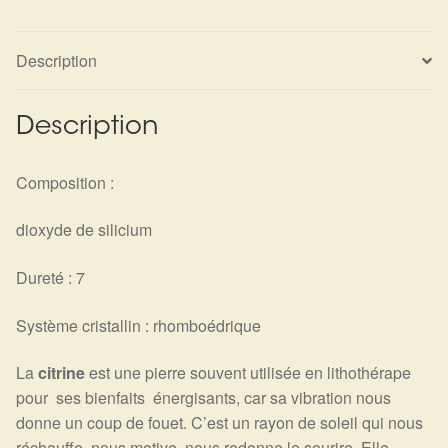
Détails du compte
Description
Commandes
Panier
Description
Composition :
dioxyde de silicium
Dureté : 7
Système cristallin : rhomboédrique
La
citrine
est une pierre souvent utilisée en lithothérape
pour ses bienfaits énergisants, car sa vibration nous
donne un coup de fouet. C’est un rayon de soleil qui nous
réchauffe, nous motive, nous redonne le sourire. Elle