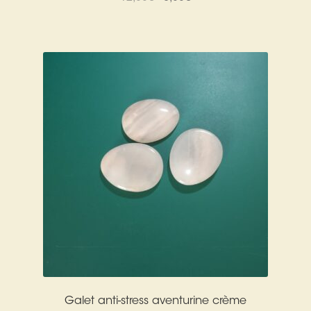
prix
prix
initial
actuel
était :
est :
12,00€.
6,00€.
Galet anti-stress aventurine crème