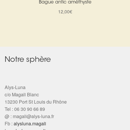
Bague antic améthyste
12,00
€
Notre sphère
Alys-Luna
c/o Magali Blanc
13230 Port St Louis du Rhône
Tel : 06 30 90 66 89
@ :
magali@alys-luna.fr
Fb :
alysluna.magali