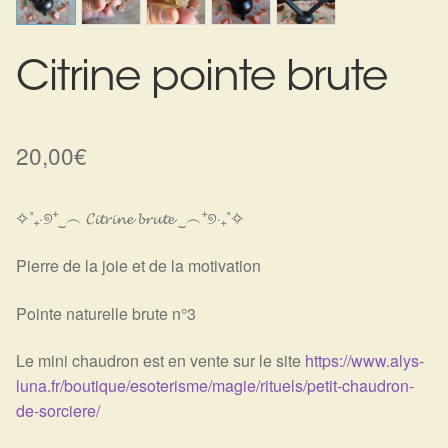
Harmonisation de l’être
Citrine pointe brute
Harmonisation des lieux
Soin beauté
20,00
€
Sels de bain
✧˚₊‧୭⁺‿︵ 𝓒𝓲𝓽𝓻𝓲𝓷𝓮 𝓫𝓻𝓾𝓽𝓮 ‿︵⁺୭‧₊˚✧
Encens
Pierre de la joie et de la motivation
Déco
Pointe naturelle brute n°3
Cadeaux de naissance
Le mini chaudron est en vente sur le site
https://www.alys-
luna.fr/boutique/esoterisme/magie/rituels/petit-chaudron-
Ésotérisme : les pratiques spirituelles du monde invisible
de-sorciere/