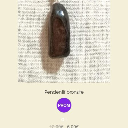
Pendentif bronzite
PROM
O !
Le
Le
12,00
€
6,00
€