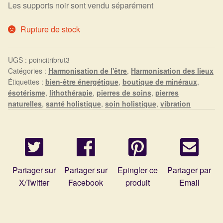
Arts Divinatoires : Percez les Mystères de l’Invisible
Les supports noir sont vendu séparément
Rupture de stock
Magie: Le Savoir des Sorcières
Protection énergétique : Trouvez votre bouclier
UGS :
poincitribrut3
intérieur
Catégories :
Harmonisation de l'être
,
Harmonisation des lieux
Étiquettes :
bien-être énergétique
,
boutique de minéraux
,
ésotérisme
,
lithothérapie
,
pierres de soins
,
pierres
Les pierres en détail
naturelles
,
santé holistique
,
soin holistique
,
vibration
Test — Quelle Gardienne ?
La roue de l’année
Partager sur
Partager sur
Epingler ce
Partager par
Mon compte
X/Twitter
Facebook
produit
Email
Validation de la commande