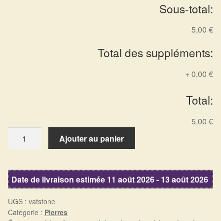
Arts Divinatoires : Percez les Mystères de l’Invisible
Sous-total:
5,00 €
Magie: Le Savoir des Sorcières
Total des suppléments:
Protection énergétique : Trouvez votre bouclier
intérieur
+
0,00 €
Les pierres en détail
Total:
Test — Quelle Gardienne ?
5,00 €
quantité
Ajouter au panier
de
La roue de l’année
Vatican
stone,
Mon compte
Date de livraison estimée 11 août 2026 - 13 août 2026
marbre
de
Validation de la commande
UGS :
vatstone
Frosterley
Catégorie :
Pierres