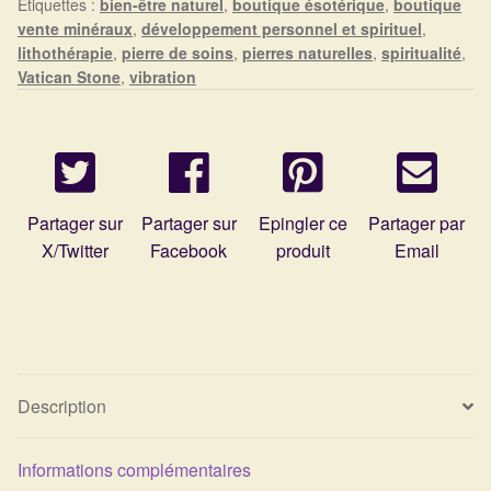
Étiquettes :
bien-être naturel
,
boutique ésotérique
,
boutique
Détails du compte
vente minéraux
,
développement personnel et spirituel
,
lithothérapie
,
pierre de soins
,
pierres naturelles
,
spiritualité
,
Commandes
Vatican Stone
,
vibration
Panier
Partager sur
Partager sur
Epingler ce
Partager par
X/Twitter
Facebook
produit
Email
Description
Informations complémentaires