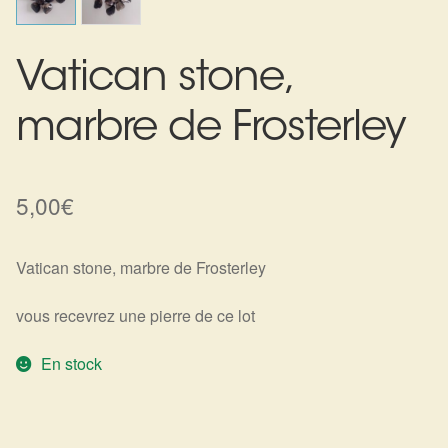
Harmonisation de l’être
Vatican stone,
Harmonisation des lieux
marbre de Frosterley
Soin beauté
Sels de bain
5,00
€
Encens
Vatican stone, marbre de Frosterley
Déco
vous recevrez une pierre de ce lot
Cadeaux de naissance
En stock
Ésotérisme : les pratiques spirituelles du monde invisible