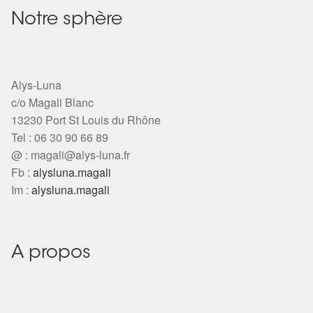
Notre sphère
Alys-Luna
c/o Magali Blanc
13230 Port St Louis du Rhône
Tel : 06 30 90 66 89
@ :
magali@alys-luna.fr
Fb :
alysluna.magali
Im :
alysluna.magali
A propos