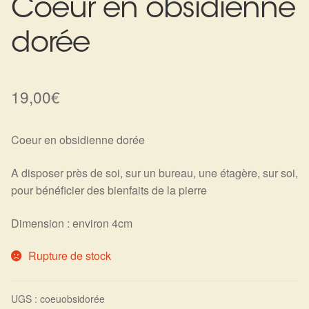
Coeur en obsidienne
Harmonisation de l’être
dorée
Harmonisation des lieux
19,00
€
Soin beauté
Sels de bain
Coeur en obsidienne dorée
Encens
A disposer près de soi, sur un bureau, une étagère, sur soi,
pour bénéficier des bienfaits de la pierre
Déco
Dimension : environ 4cm
Cadeaux de naissance
Rupture de stock
Ésotérisme : les pratiques spirituelles du monde invisible
UGS :
coeuobsidorée