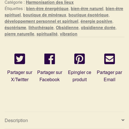
Arts Divinatoires : Percez les Mystères de l’Invisible
Catégorie :
Harmonisation des lieux
Étiquettes :
bien-être énergétique
,
bien-être naturel
,
bien-être
spirituel
,
boutique de minéraux
,
boutique ésotérique
,
Magie: Le Savoir des Sorcières
développement personnel et spirituel
,
énergie positive
,
ésotérisme
,
lithothérapie
,
Obsidienne
,
obsidienne dorée
,
Protection énergétique : Trouvez votre bouclier
pierre naturelle
,
spiritualité
,
vibration
intérieur
Les pierres en détail
Test — Quelle Gardienne ?
Partager sur
Partager sur
Epingler ce
Partager par
X/Twitter
Facebook
produit
Email
La roue de l’année
Mon compte
Validation de la commande
Description