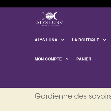
Aller
Aller
à
au
la
contenu
navigation
ALYS LUNA
LA BOUTIQUE
MON COMPTE
PANIER
Gardienne des savoirs