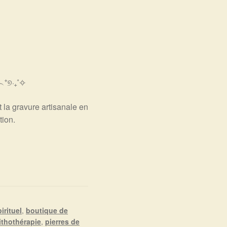
𝓮 ‿︵⁺୭‧₊˚✧
t la gravure artisanale en
tion.
irituel
,
boutique de
lithothérapie
,
pierres de