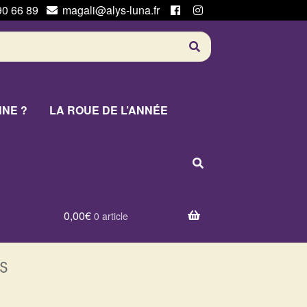
90 66 89
magali@alys-luna.fr
NNE ?
LA ROUE DE L’ANNÉE
0,00
€
0 article
s