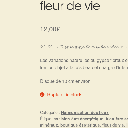
fleur de vie
12,00
€
✧˚₊‧୭⁺‿︵ 𝓓𝓲𝓼𝓺𝓾𝓮 𝓰𝔂𝓹𝓼𝓮 𝓯𝓲𝓫𝓻𝓮𝓾𝔁 𝓯𝓵𝓮𝓾𝓻 𝓭𝓮 𝓿
Les variations naturelles du gypse fibreux e
font un objet à la fois beau et chargé d’inten
Disque de 10 cm environ
Rupture de stock
Catégorie :
Harmonisation des lieux
Étiquettes :
bien-être énergétique
,
bien-être sp
minéraux
,
boutique ésotérique
,
fleur de vie
,