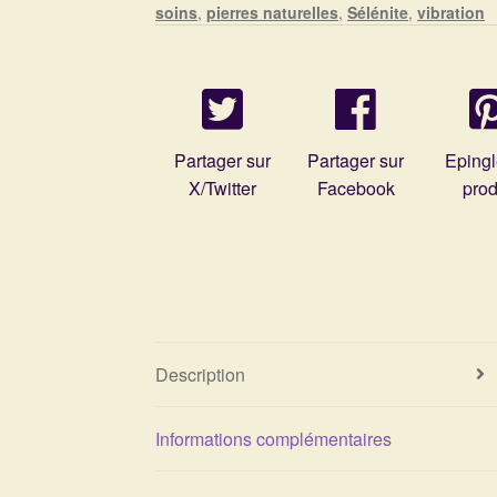
soins
,
pierres naturelles
,
Sélénite
,
vibration
Partager sur
Partager sur
Epingl
X/Twitter
Facebook
prod
Description
Informations complémentaires