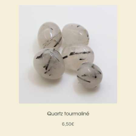
était :
est :
10,00€.
5,00€.
Quartz tourmaliné
6,50
€