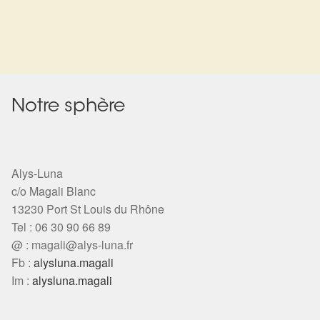
Notre sphère
Alys-Luna
c/o Magali Blanc
13230 Port St Louis du Rhône
Tel : 06 30 90 66 89
@ :
magali@alys-luna.fr
Fb :
alysluna.magali
Im :
alysluna.magali