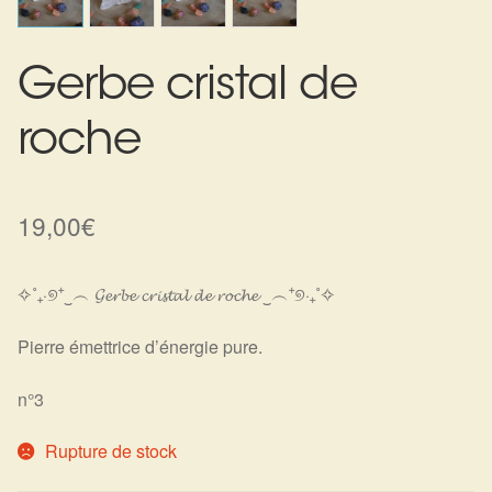
Harmonisation de l’être
Gerbe cristal de
Harmonisation des lieux
roche
Soin beauté
Sels de bain
19,00
€
Encens
✧˚₊‧୭⁺‿︵ 𝓖𝓮𝓻𝓫𝓮 𝓬𝓻𝓲𝓼𝓽𝓪𝓵 𝓭𝓮 𝓻𝓸𝓬𝓱𝓮 ‿︵⁺୭‧₊˚✧
Déco
Pierre émettrice d’énergie pure.
Cadeaux de naissance
n°3
Ésotérisme : les pratiques spirituelles du monde invisible
Rupture de stock