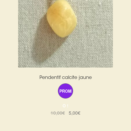
Pendentif calcite jaune
PROM
O !
Le
Le
10,00
€
5,00
€
prix
prix
initial
actuel