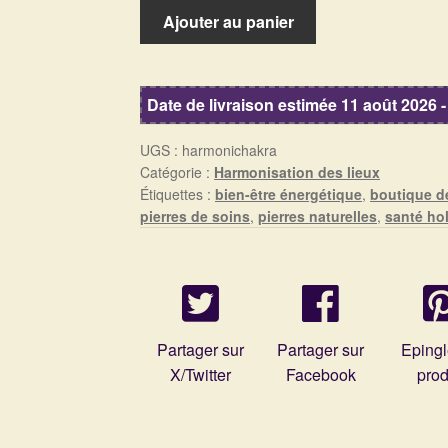
quantité
Ajouter au panier
de
Harmoniseur
7
Date de livraison estimée 11 août 2026 -
Chakras
:
UGS :
harmonichakra
Équilibrez
Catégorie :
Harmonisation des lieux
l'Énergie
Étiquettes :
bien-être énergétique
,
boutique d
de
pierres de soins
,
pierres naturelles
,
santé hol
votre
Intérieur
Partager sur
Partager sur
Epingl
X/Twitter
Facebook
prod