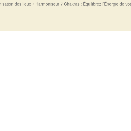
isation des lieux
Harmoniseur 7 Chakras : Équilibrez l’Énergie de vot