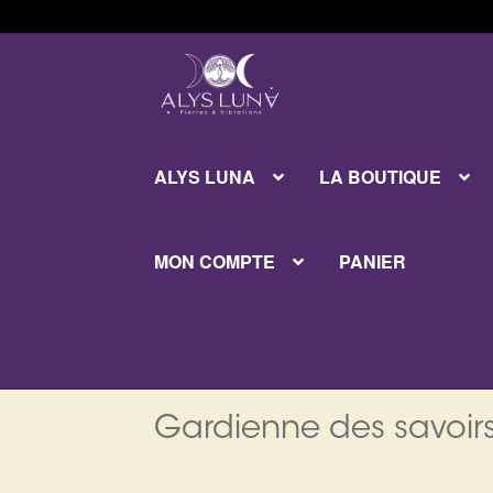
Aller
Aller
à
au
la
contenu
navigation
ALYS LUNA
LA BOUTIQUE
MON COMPTE
PANIER
Gardienne des savoirs