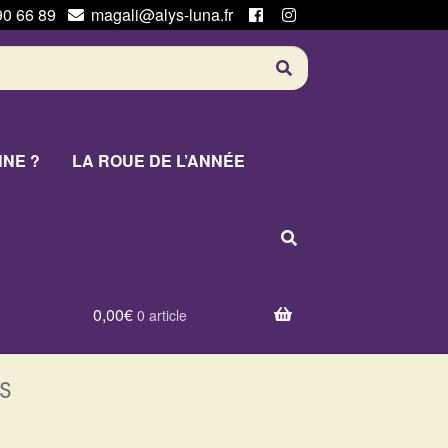
90 66 89
magali@alys-luna.fr
NNE ?
LA ROUE DE L’ANNÉE
0,00
€
0 article
s