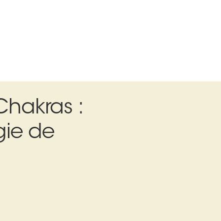
Chakras :
rgie de