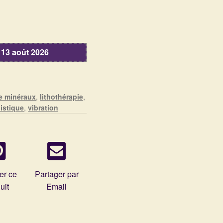
 13 août 2026
e minéraux
,
lithothérapie
,
istique
,
vibration
er ce
Partager par
uit
Email