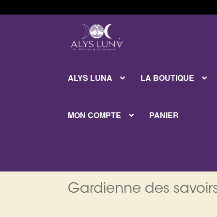
Aller
Aller
à
au
la
contenu
navigation
ALYS LUNA
LA BOUTIQUE
MON COMPTE
PANIER
Gardienne des savoirs