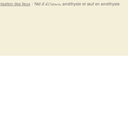
isation des lieux
Nid d’𝓭’𝓞𝓼𝓽𝓪𝓻𝓪, améthyste et œuf en améthyste