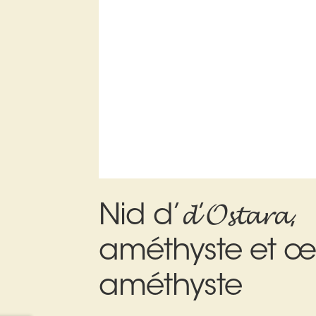
Nid d’𝓭’𝓞𝓼𝓽𝓪𝓻𝓪,
améthyste et œ
améthyste