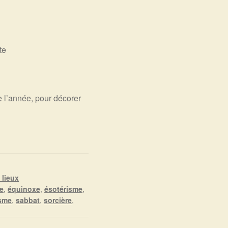
te
e l’année, pour décorer
 lieux
e
,
équinoxe
,
ésotérisme
,
sme
,
sabbat
,
sorcière
,