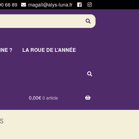
90 66 89
magali@alys-luna.fr
NNE ?
LA ROUE DE L’ANNÉE
0,00
€
0 article
s