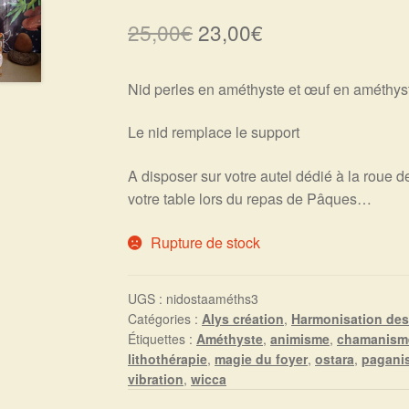
Le
Le
25,00
€
23,00
€
prix
prix
Nid perles en améthyste et œuf en améthys
initial
actuel
était :
est :
Le nid remplace le support
25,00€.
23,00€.
A disposer sur votre autel dédié à la roue d
votre table lors du repas de Pâques…
Rupture de stock
UGS :
nidostaaméths3
Catégories :
Alys création
,
Harmonisation des
Étiquettes :
Améthyste
,
animisme
,
chamanism
lithothérapie
,
magie du foyer
,
ostara
,
pagani
vibration
,
wicca