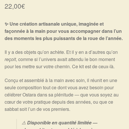
Arts Divinatoires : Percez les Mystères de l’Invisible
22,00
€
Magie: Le Savoir des Sorcières
✨ Une création artisanale unique, imaginée et
façonnée à la main pour vous accompagner dans l’un
Protection énergétique : Trouvez votre bouclier
des moments les plus puissants de la roue de l’année.
intérieur
Il y a des objets qu’on achète. Et il y en a d’autres qu’on
Les pierres en détail
reçoit
, comme si l’univers avait attendu le bon moment
pour les mettre sur votre chemin. Ce kit est de ceux-là.
Test — Quelle Gardienne ?
Conçu et assemblé à la main avec soin, il réunit en une
La roue de l’année
seule composition tout ce dont vous avez besoin pour
célébrer Ostara dans sa plénitude — que vous soyez au
Mon compte
cœur de votre pratique depuis des années, ou que ce
sabbat soit l’un de vos premiers.
Validation de la commande
⚠️
Disponible en quantité limitée —