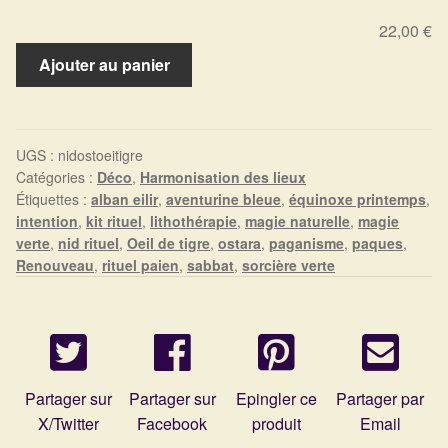
22,00 €
quantité
Ajouter au panier
de
Nid
d'Ostara
—
UGS :
nidostoeitigre
Catégories :
Déco
,
Harmonisation des lieux
Kit
Étiquettes :
alban eilir
,
aventurine bleue
,
équinoxe printemps
,
Rituel
intention
,
kit rituel
,
lithothérapie
,
magie naturelle
,
magie
de
verte
,
nid rituel
,
Oeil de tigre
,
ostara
,
paganisme
,
paques
,
l'Équinoxe
Renouveau
,
rituel paien
,
sabbat
,
sorcière verte
de
Printemps
Partager sur
Partager sur
Epingler ce
Partager par
X/Twitter
Facebook
produit
Email