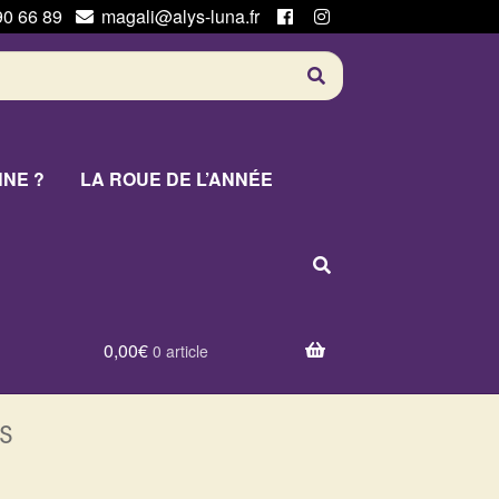
90 66 89
magali@alys-luna.fr
NNE ?
LA ROUE DE L’ANNÉE
0,00
€
0 article
s