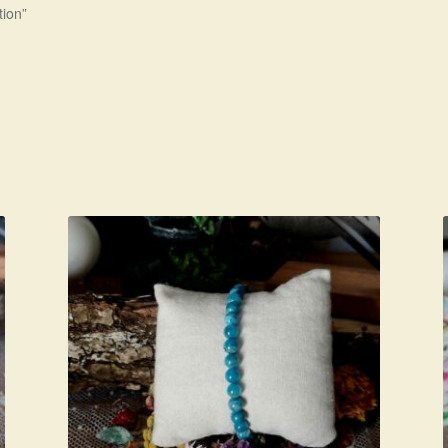
tion”