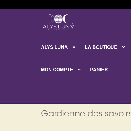
Aller
Aller
à
au
la
contenu
navigation
ALYS LUNA
LA BOUTIQUE
MON COMPTE
PANIER
Gardienne des savoirs