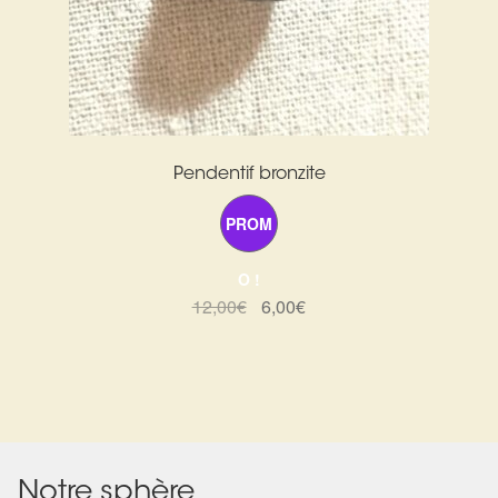
Pendentif bronzite
PROM
O !
Le
Le
12,00
€
6,00
€
prix
prix
initial
actuel
était :
est :
12,00€.
6,00€.
Notre sphère