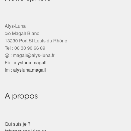
Alys-Luna
c/o Magali Blanc
13230 Port St Louis du Rhône
Tel : 06 30 90 66 89
@ :
magali@alys-luna.fr
Fb :
alysluna.magali
Im :
alysluna.magali
A propos
Qui suis je ?