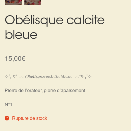
Harmonisation de l’être
Obélisque calcite
Harmonisation des lieux
bleue
Soin beauté
Sels de bain
15,00
€
Encens
✧˚₊‧୭⁺‿︵ 𝓞𝓫𝓮𝓵𝓲𝓼𝓺𝓾𝓮 𝓬𝓪𝓵𝓬𝓲𝓽𝓮 𝓫𝓵𝓮𝓾𝓮 ‿︵⁺୭‧₊˚✧
Déco
Pierre de l’orateur, pierre d’apaisement
Cadeaux de naissance
N°1
Ésotérisme : les pratiques spirituelles du monde invisible
Rupture de stock