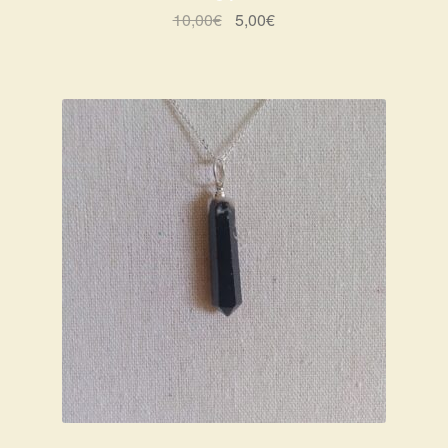
Le
Le
10,00
€
5,00
€
prix
prix
initial
actuel
était :
est :
10,00€.
5,00€.