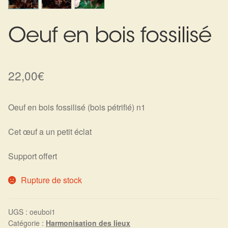
Harmonisation de l’être
Oeuf en bois fossilisé
Harmonisation des lieux
Soin beauté
22,00
€
Sels de bain
Oeuf en bois fossilisé (bois pétrifié) n1
Encens
Cet œuf a un petit éclat
Déco
Support offert
Cadeaux de naissance
Rupture de stock
Ésotérisme : les pratiques spirituelles du monde invisible
UGS :
oeuboi1
Catégorie :
Harmonisation des lieux