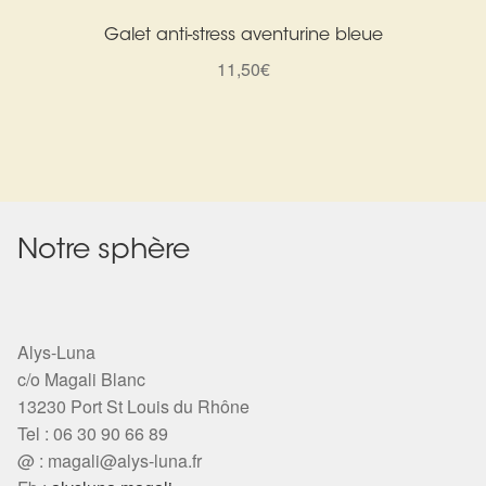
Galet anti-stress aventurine bleue
11,50
€
Notre sphère
Alys-Luna
c/o Magali Blanc
13230 Port St Louis du Rhône
Tel : 06 30 90 66 89
@ :
magali@alys-luna.fr