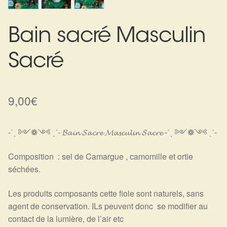
Harmonisation de l’être
Bain sacré Masculin
Harmonisation des lieux
Sacré
Soin beauté
Sels de bain
9,00
€
Encens
-ˋˏ ༻❁༺ ˎˊ- 𝓑𝓪𝓲𝓷 𝓢𝓪𝓬𝓻𝓮 𝓜𝓪𝓼𝓬𝓾𝓵𝓲𝓷 𝓢𝓪𝓬𝓻𝓮 -ˋˏ ༻❁༺ ˎˊ-
Déco
Composition : sel de Camargue , camomille et ortie
séchées.
Cadeaux de naissance
Les produits composants cette fiole sont naturels, sans
Ésotérisme : les pratiques spirituelles du monde invisible
agent de conservation. ILs peuvent donc se modifier au
contact de la lumière, de l’air etc