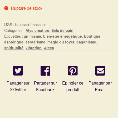
Arts Divinatoires : Percez les Mystères de l’Invisible
Rupture de stock
Magie: Le Savoir des Sorcières
UGS :
bainsacrémasculin
Protection énergétique : Trouvez votre bouclier
Catégories :
Alys création
,
Sels de bain
Étiquettes :
animisme
,
bien-être énergétique
,
boutique
intérieur
ésotérique
,
ésotérisme
,
magie du foyer
,
paganisme
,
spiritualité
,
vibration
,
wicca
Les pierres en détail
Test — Quelle Gardienne ?
La roue de l’année
Partager sur
Partager sur
Epingler ce
Partager par
X/Twitter
Facebook
produit
Email
Mon compte
Validation de la commande