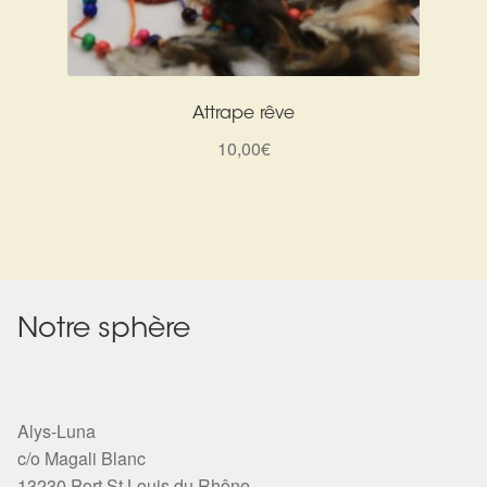
Attrape rêve
10,00
€
Notre sphère
Alys-Luna
c/o Magali Blanc
13230 Port St Louis du Rhône