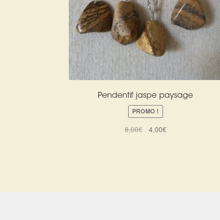
Pendentif jaspe paysage
PROMO !
Le
Le
8,00
€
4,00
€
prix
prix
initial
actuel
était :
est :
8,00€.
4,00€.