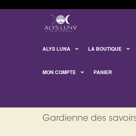
Aller
Aller
à
au
la
contenu
navigation
ALYS LUNA
LA BOUTIQUE
MON COMPTE
PANIER
Gardienne des savoirs