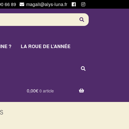
90 66 89
magali@alys-luna.fr
NNE ?
LA ROUE DE L’ANNÉE
0,00
€
0 article
s